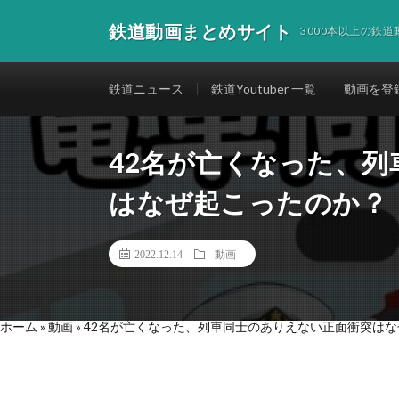
鉄道動画まとめサイト
3000本以上の鉄
鉄道ニュース
鉄道Youtuber 一覧
動画を登
42名が亡くなった、
はなぜ起こったのか？
2022.12.14
動画
ホーム
»
動画
»
42名が亡くなった、列車同士のありえない正面衝突は