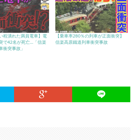
い程潰れた満員電車】電
【乗車率280％の列車が正面衝突】
突で42名が死亡…「信楽
信楽高原鐵道列車衝突事故
車衝突事故」