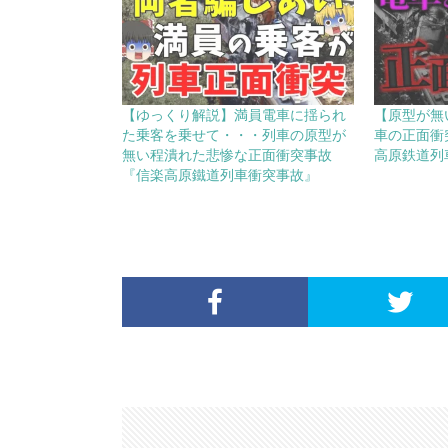
【ゆっくり解説】満員電車に揺られ
【原型が無
た乗客を乗せて・・・列車の原型が
車の正面衝
無い程潰れた悲惨な正面衝突事故
高原鉄道列
『信楽高原鐵道列車衝突事故』