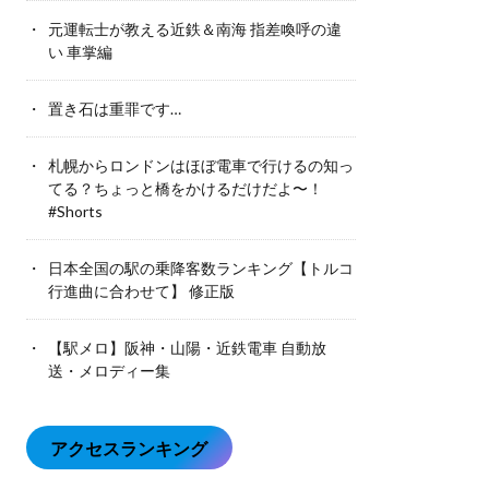
元運転士が教える近鉄＆南海 指差喚呼の違
い 車掌編
置き石は重罪です…
札幌からロンドンはほぼ電車で行けるの知っ
てる？ちょっと橋をかけるだけだよ〜！
#Shorts
日本全国の駅の乗降客数ランキング【トルコ
行進曲に合わせて】 修正版
【駅メロ】阪神・山陽・近鉄電車 自動放
送・メロディー集
アクセスランキング