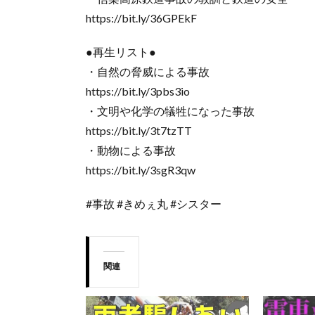
https://bit.ly/36GPEkF
●再生リスト●
・自然の脅威による事故
https://bit.ly/3pbs3io
・文明や化学の犠牲になった事故
https://bit.ly/3t7tzTT
・動物による事故
https://bit.ly/3sgR3qw
#事故 #きめぇ丸 #シスター
関連