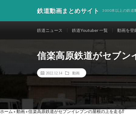
鉄道動画まとめサイト
3000本以上の鉄
鉄道ニュース
鉄道Youtuber 一覧
動画を登
信楽高原鉄道がセブン
2022.12.14
動画
ホーム
»
動画
»
信楽高原鉄道がセブンイレブンの屋根の上を走る⁉