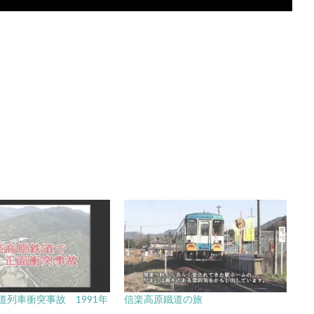
道列車衝突事故 1991年
信楽高原鐵道の旅