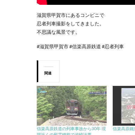
滋賀県甲賀市にあるコンビニで
忍者列車撮影をしてきました。
不思議な風景です。
#滋賀県甲賀市 #信楽高原鉄道 #忍者列車
関連
信楽高原鉄道の列車事故から30年 現
信楽高原鐵
場近くの慰霊碑前で追悼法要