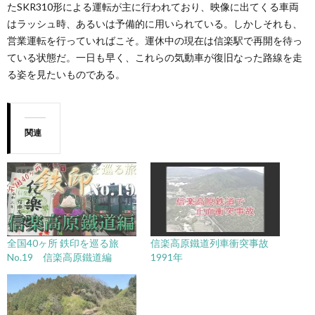
たSKR310形による運転が主に行われており、映像に出てくる車両
はラッシュ時、あるいは予備的に用いられている。しかしそれも、
営業運転を行っていればこそ。運休中の現在は信楽駅で再開を待っ
ている状態だ。一日も早く、これらの気動車が復旧なった路線を走
る姿を見たいものである。
関連
全国40ヶ所 鉄印を巡る旅
信楽高原鐵道列車衝突事故
No.19 信楽高原鐵道編
1991年