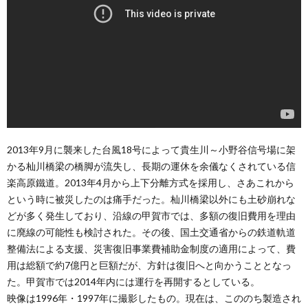
2013年9月に襲来した台風18号によって貴生川～小野谷信号場に架
かる杣川橋梁の橋脚が流失し、長期の運休を余儀なくされている信
楽高原鐵道。2013年4月から上下分離方式を採用し、さあこれから
という時に被災したのは痛手だった。杣川橋梁以外にも土砂崩れな
どが多く発生しており、沿線の甲賀市では、多額の復旧費用を理由
に廃線の可能性も検討された。その後、国土交通省からの鉄道軌道
整備法による支援、災害復旧事業費補助金制度の適用によって、費
用は総額で約7億円と巨額だが、方針は復旧へと向かうこととなっ
た。甲賀市では2014年内には運行を再開するとしている。
映像は1996年・1997年に撮影したもの。現在は、こののち製造され