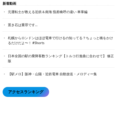
新着動画
元運転士が教える近鉄＆南海 指差喚呼の違い 車掌編
置き石は重罪です…
札幌からロンドンはほぼ電車で行けるの知ってる？ちょっと橋をかけ
るだけだよ〜！ #Shorts
日本全国の駅の乗降客数ランキング【トルコ行進曲に合わせて】 修正
版
【駅メロ】阪神・山陽・近鉄電車 自動放送・メロディー集
アクセスランキング