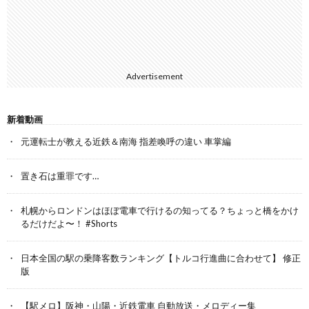
Advertisement
新着動画
元運転士が教える近鉄＆南海 指差喚呼の違い 車掌編
置き石は重罪です…
札幌からロンドンはほぼ電車で行けるの知ってる？ちょっと橋をかけ
るだけだよ〜！ #Shorts
日本全国の駅の乗降客数ランキング【トルコ行進曲に合わせて】 修正
版
【駅メロ】阪神・山陽・近鉄電車 自動放送・メロディー集