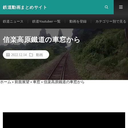
鉄道動画まとめサイト
鉄道ニュース
鉄道Youtuber 一覧
動画を登録
カテゴリー別で見る
信楽高原鐵道の車窓から
2022.12.14
動画
ホーム
»
前面展望
»
車窓
»
信楽高原鐵道の車窓から