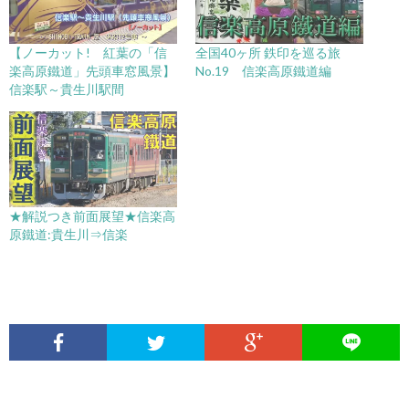
【ノーカット! 紅葉の「信
全国40ヶ所 鉄印を巡る旅
楽高原鐵道」先頭車窓風景】
No.19 信楽高原鐵道編
信楽駅～貴生川駅間
★解説つき前面展望★信楽高
原鐵道:貴生川⇒信楽