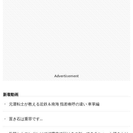
Advertisement
新着動画
元運転士が教える近鉄＆南海 指差喚呼の違い 車掌編
置き石は重罪です…