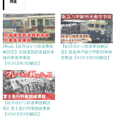
関連
(再up)【結月ゆかり鉄道事故
【結月ゆかり鉄道事故解説
解説②】京福電気鉄道越前本
⑨】阪急神戸線六甲駅列車衝
線列車衝突事故
突事故【VOICEROID解説】
【VOICEROID解説】
【結月ゆかり鉄道事故解説
⑭】富士急行列車脱線事故
【VOICEROID解説】