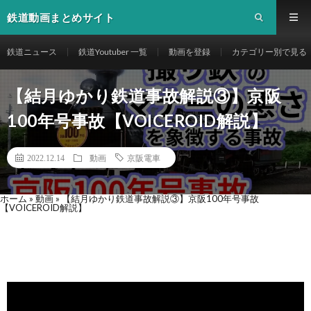
鉄道動画まとめサイト
鉄道ニュース
鉄道Youtuber 一覧
動画を登録
カテゴリー別で見る
【結月ゆかり鉄道事故解説③】京阪
100年号事故【VOICEROID解説】
2022.12.14
動画
京阪電車
ホーム
»
動画
»
【結月ゆかり鉄道事故解説③】京阪100年号事故
【VOICEROID解説】