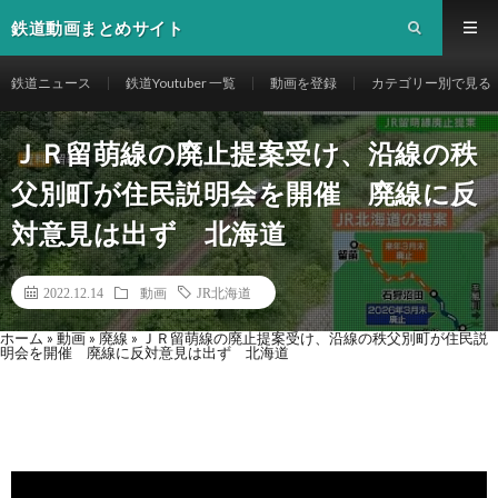
鉄道動画まとめサイト
鉄道ニュース
鉄道Youtuber 一覧
動画を登録
カテゴリー別で見る
ＪＲ留萌線の廃止提案受け、沿線の秩
父別町が住民説明会を開催 廃線に反
対意見は出ず 北海道
2022.12.14
動画
JR北海道
ホーム
»
動画
»
廃線
»
ＪＲ留萌線の廃止提案受け、沿線の秩父別町が住民説
明会を開催 廃線に反対意見は出ず 北海道