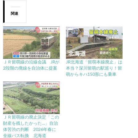
関連
ＪＲ留萌線の沿線会議 JRが
JR北海道「留萌本線廃止」は
2段階の廃線を自治体に提案
本当？深川留萌の駅巡り！留
萌からキハ150形にも乗車
ＪＲ留萌線の廃止決定「この
財産を残したかった…」自治
体苦渋の判断 2026年春に
全線バス転換 北海道