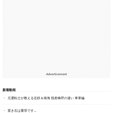
Advertisement
新着動画
元運転士が教える近鉄＆南海 指差喚呼の違い 車掌編
置き石は重罪です…