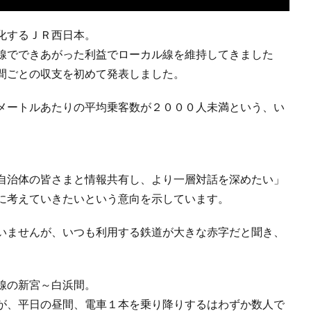
化するＪＲ西日本。
線でできあがった利益でローカル線を維持してきました
間ごとの収支を初めて発表しました。
メートルあたりの平均乗客数が２０００人未満という、い
自治体の皆さまと情報共有し、より一層対話を深めたい」
に考えていきたいという意向を示しています。
いませんが、いつも利用する鉄道が大きな赤字だと聞き、
線の新宮～白浜間。
が、平日の昼間、電車１本を乗り降りするはわずか数人で