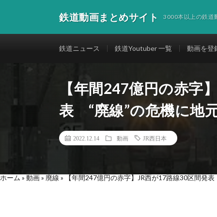
鉄道動画まとめサイト
3000本以上の鉄
鉄道ニュース
鉄道Youtuber 一覧
動画を登
【年間247億円の赤字】
表 “廃線”の危機に地
2022.12.14
動画
JR西日本
ホーム
»
動画
»
廃線
»
【年間247億円の赤字】JR西が17路線30区間発