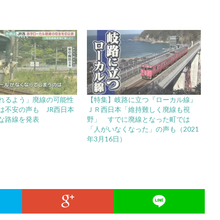
れるよう」廃線の可能性
【特集】岐路に立つ『ローカル線』
は不安の声も JR西日本
ＪＲ西日本「維持難しく廃線も視
な路線を発表
野」 すでに廃線となった町では
「人がいなくなった」の声も（2021
年3月16日）