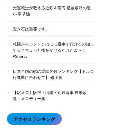
元運転士が教える近鉄＆南海 指差喚呼の違
い 車掌編
置き石は重罪です…
札幌からロンドンはほぼ電車で行けるの知っ
てる？ちょっと橋をかけるだけだよ〜！
#Shorts
日本全国の駅の乗降客数ランキング【トルコ
行進曲に合わせて】 修正版
【駅メロ】阪神・山陽・近鉄電車 自動放
送・メロディー集
アクセスランキング