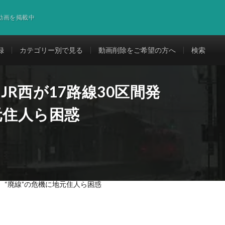
道動画を掲載中
録
カテゴリー別で見る
動画削除をご希望の方へ
検索
JR西が17路線30区間発
元住人ら困惑
表 “廃線”の危機に地元住人ら困惑