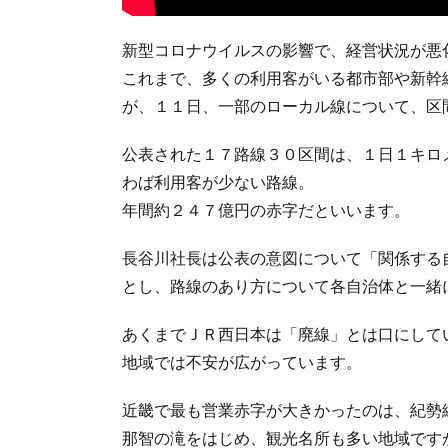
新型コロナウイルスの影響で、経営状況が悪
これまで、多くの利用客がいる都市部や新幹
が、１１日、一部のローカル線について、区
公表された１７路線３０区間は、１日１キロ
わば利用客が少ない路線。
年間約２４７億円の赤字だといいます。
長谷川社長は公表の意図について「関係する
とし、路線のあり方について各自治体と一緒
あくまでＪＲ西日本は「廃線」とは口にして
地域では不安が広がっています。
近畿で最も営業赤字が大きかったのは、紀勢
那智の滝をはじめ、観光名所も多い地域です