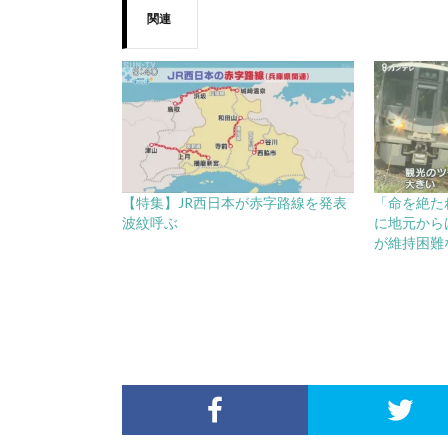
関連
【特集】JR西日本が赤字路線を発表
「命を絶た
波紋呼ぶ
に地元から
が維持困難