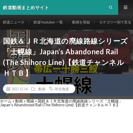
鉄道動画まとめサイト
鉄道ニュース
鉄道Youtuber 一覧
動画を登録
カテゴリー別で見る
国鉄＆ＪＲ北海道の廃線路線シリーズ
「士幌線」Japan’s Abandoned Rail
(The Shihoro Line)【鉄道チャンネル
ＨＴＢ】
2022.12.14
動画
JR北海道
ホーム
»
動画
»
廃線
»
国鉄＆ＪＲ北海道の廃線路線シリーズ「士幌線」
Japan’s Abandoned Rail (The Shihoro Line)【鉄道チャンネルＨＴＢ】