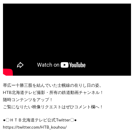
帯広ー十勝三股を結んでいた士幌線の在りし日の姿。
HTB北海道テレビ撮影・所有の鉄道動画チャンネル！
随時コンテンツをアップ！
ご覧になりたい映像リクエストはぜひコメント欄へ！
●〇ＨＴＢ北海道テレビ公式Twitter〇●
https://twitter.com/HTB_kouhou/