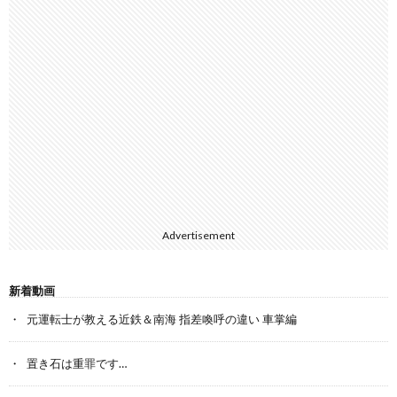
Advertisement
新着動画
元運転士が教える近鉄＆南海 指差喚呼の違い 車掌編
置き石は重罪です…