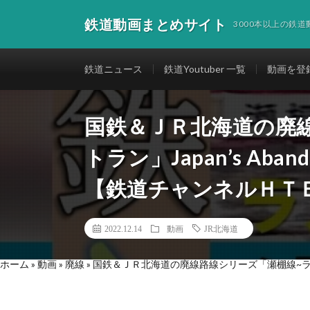
鉄道動画まとめサイト
3000本以上の鉄
鉄道ニュース
鉄道Youtuber 一覧
動画を登
国鉄＆ＪＲ北海道の廃
トラン」Japan’s Abandone
【鉄道チャンネルＨＴ
2022.12.14
動画
JR北海道
ホーム
»
動画
»
廃線
»
国鉄＆ＪＲ北海道の廃線路線シリーズ「瀬棚線~ラストラン」Jap