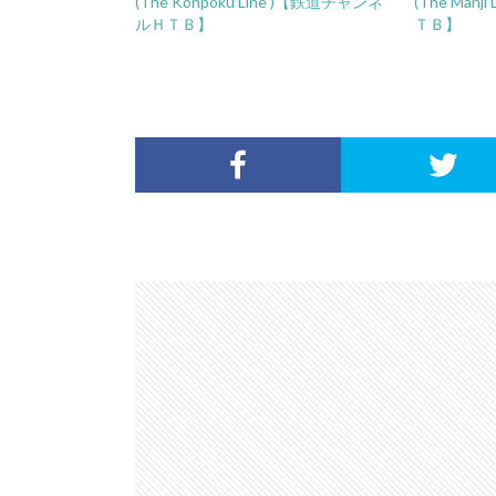
(The Konpoku Line )【鉄道チャンネ
(The Man
ルＨＴＢ】
ＴＢ】