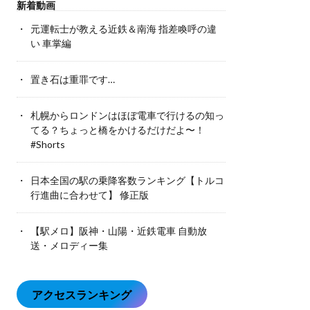
新着動画
元運転士が教える近鉄＆南海 指差喚呼の違
い 車掌編
置き石は重罪です…
札幌からロンドンはほぼ電車で行けるの知っ
てる？ちょっと橋をかけるだけだよ〜！
#Shorts
日本全国の駅の乗降客数ランキング【トルコ
行進曲に合わせて】 修正版
【駅メロ】阪神・山陽・近鉄電車 自動放
送・メロディー集
アクセスランキング