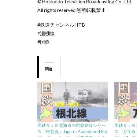
©Hokkaido Television Broadcasting Co., Ltd.
All rights reserved.無断転載禁止
#鉄道チャンネルHTB
#瀬棚線
#国鉄
関連
国鉄＆ＪＲ北海道の廃線路線シリー
国鉄＆ＪＲ
ズ「根北線」Japan’s Abandoned Rail
ズ「万字線」Jap