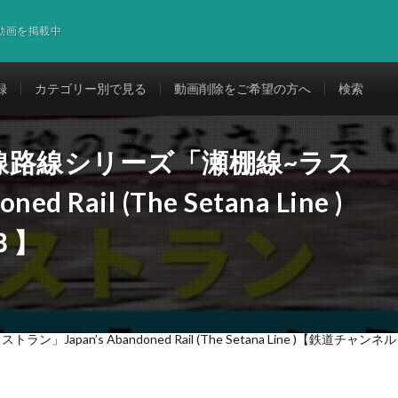
道動画を掲載中
録
カテゴリー別で見る
動画削除をご希望の方へ
検索
線路線シリーズ「瀬棚線~ラス
d Rail (The Setana Line )
Ｂ】
an’s Abandoned Rail (The Setana Line )【鉄道チャン