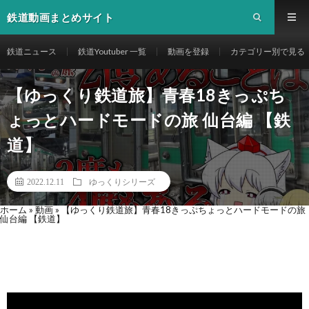
鉄道動画まとめサイト
鉄道ニュース
鉄道Youtuber 一覧
動画を登録
カテゴリー別で見る
【ゆっくり鉄道旅】青春18きっぷち
ょっとハードモードの旅 仙台編 【鉄
道】
2022.12.11
ゆっくりシリーズ
ホーム
»
動画
»
【ゆっくり鉄道旅】青春18きっぷちょっとハードモードの旅
仙台編 【鉄道】