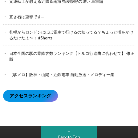
元運転士が教える近鉄＆南海 指差喚呼の違い 車掌編
置き石は重罪です…
札幌からロンドンはほぼ電車で行けるの知ってる？ちょっと橋をかけ
るだけだよ〜！ #Shorts
日本全国の駅の乗降客数ランキング【トルコ行進曲に合わせて】 修正
版
【駅メロ】阪神・山陽・近鉄電車 自動放送・メロディー集
アクセスランキング
Back to Top