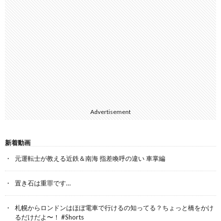
Advertisement
新着動画
元運転士が教える近鉄＆南海 指差喚呼の違い 車掌編
置き石は重罪です…
札幌からロンドンはほぼ電車で行けるの知ってる？ちょっと橋をかけ
るだけだよ〜！ #Shorts