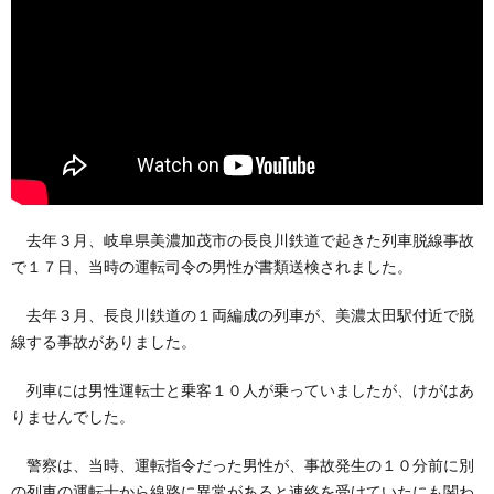
去年３月、岐阜県美濃加茂市の長良川鉄道で起きた列車脱線事故
で１７日、当時の運転司令の男性が書類送検されました。
去年３月、長良川鉄道の１両編成の列車が、美濃太田駅付近で脱
線する事故がありました。
列車には男性運転士と乗客１０人が乗っていましたが、けがはあ
りませんでした。
警察は、当時、運転指令だった男性が、事故発生の１０分前に別
の列車の運転士から線路に異常があると連絡を受けていたにも関わ