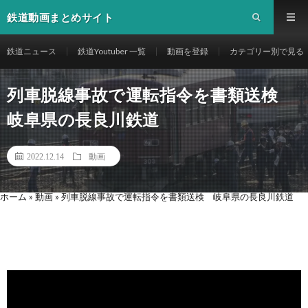
鉄道動画まとめサイト
鉄道ニュース
鉄道Youtuber 一覧
動画を登録
カテゴリー別で見る
列車脱線事故で運転指令を書類送検
岐阜県の長良川鉄道
2022.12.14
動画
ホーム
»
動画
»
列車脱線事故で運転指令を書類送検 岐阜県の長良川鉄道