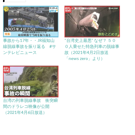
事故から17年・・JR福知山
“台湾史上最悪” なぜ？ ５０
線脱線事故を振り返る #サ
０人乗せた特急列車の脱線事
ンテレビニュース
故（2021年4月2日放送
「news zero」より）
台湾の列車脱線事故 衝突瞬
間のドラレコ映像が公開
（2021年4月6日放送）