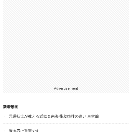
Advertisement
新着動画
元運転士が教える近鉄＆南海 指差喚呼の違い 車掌編
置き石は重罪です…