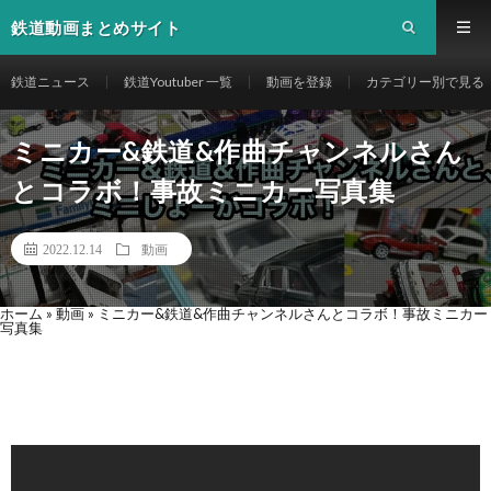
鉄道動画まとめサイト
鉄道ニュース
鉄道Youtuber 一覧
動画を登録
カテゴリー別で見る
ミニカー&鉄道&作曲チャンネルさん
とコラボ！事故ミニカー写真集
2022.12.14
動画
ホーム
»
動画
»
ミニカー&鉄道&作曲チャンネルさんとコラボ！事故ミニカー
写真集