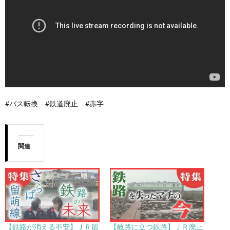
#バス転換 #鉄道廃止 #赤字
関連
【鉄路が消える不安】ＪＲ留
【岐路に立つ鉄路】ＪＲ廃止