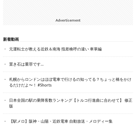
Advertisement
新着動画
元運転士が教える近鉄＆南海 指差喚呼の違い 車掌編
置き石は重罪です…
札幌からロンドンはほぼ電車で行けるの知ってる？ちょっと橋をかけ
るだけだよ〜！ #Shorts
日本全国の駅の乗降客数ランキング【トルコ行進曲に合わせて】 修正
版
【駅メロ】阪神・山陽・近鉄電車 自動放送・メロディー集