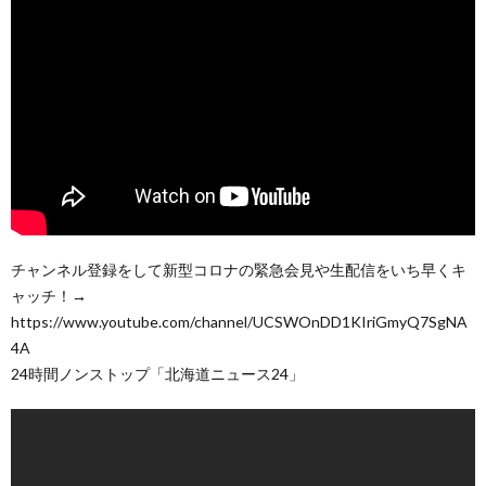
チャンネル登録をして新型コロナの緊急会見や生配信をいち早くキ
ャッチ！→
https://www.youtube.com/channel/UCSWOnDD1KIriGmyQ7SgNA
4A
24時間ノンストップ「北海道ニュース24」