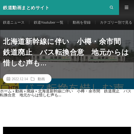
鉄道動画まとめサイト
鉄道ニュース
鉄道Youtuber 一覧
動画を登録
カテゴリー別で見る
北海道新幹線に伴い 小樽・余市間
鉄道廃止 バス転換合意 地元からは
惜しむ声も…
2022.12.14
動画
ホーム
»
動画
»
廃線
»
北海道新幹線に伴い 小樽・余市間 鉄道廃止 バス
転換合意 地元からは惜しむ声も…