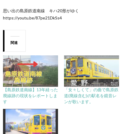
思い出の島原鉄道南線 キハ20形がゆく
https://youtu.be/87pe21DkSs4
関連
【島原鉄道南線】13年経った
「女々しくて」の曲で島原鉄
廃線跡の現状をレポートしま
道(廃線含む)の駅名を鏡音レ
す
ンが歌います。