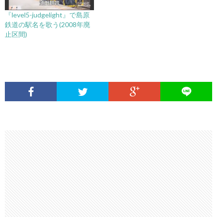
『level5-judgelight』で島原
鉄道の駅名を歌う(2008年廃
止区間)