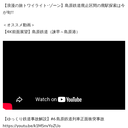
【浪漫の旅トワイライト･ゾーン】島原鉄道廃止区間の廃駅探索は今
が旬!!
＜オススメ動画＞
【4K前面展望】島原鉄道（諫早～島原港）
【ゆっくり鉄道事故解説】#6 島原鉄道列車正面衝突事故
https://youtu.be/k1M5nvYoZUo