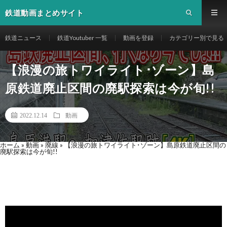
鉄道動画まとめサイト
鉄道ニュース
鉄道Youtuber 一覧
動画を登録
カテゴリー別で見る
【浪漫の旅トワイライト･ゾーン】島
原鉄道廃止区間の廃駅探索は今が旬!!
2022.12.14
動画
ホーム
»
動画
»
廃線
»
【浪漫の旅トワイライト･ゾーン】島原鉄道廃止区間の
廃駅探索は今が旬!!