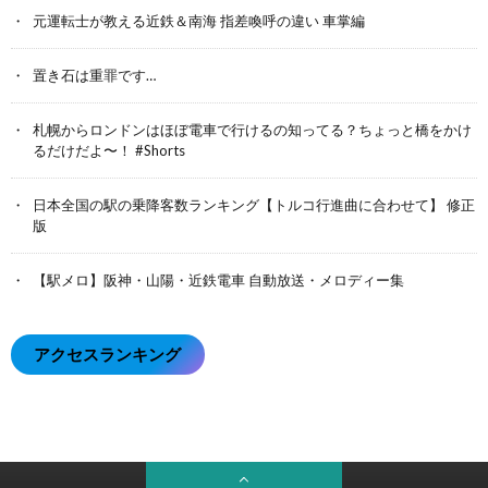
元運転士が教える近鉄＆南海 指差喚呼の違い 車掌編
置き石は重罪です…
札幌からロンドンはほぼ電車で行けるの知ってる？ちょっと橋をかけ
るだけだよ〜！ #Shorts
日本全国の駅の乗降客数ランキング【トルコ行進曲に合わせて】 修正
版
【駅メロ】阪神・山陽・近鉄電車 自動放送・メロディー集
アクセスランキング