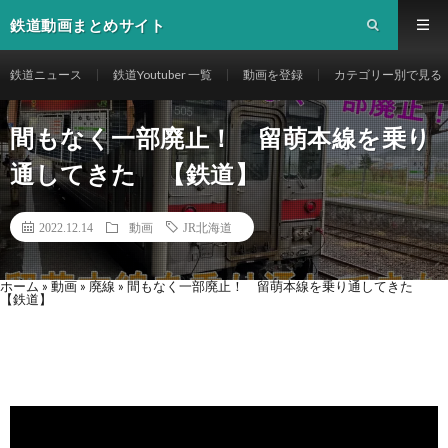
鉄道動画まとめサイト
鉄道ニュース
鉄道Youtuber 一覧
動画を登録
カテゴリー別で見る
間もなく一部廃止！ 留萌本線を乗り
通してきた 【鉄道】
2022.12.14
動画
JR北海道
ホーム
»
動画
»
廃線
»
間もなく一部廃止！ 留萌本線を乗り通してきた
【鉄道】