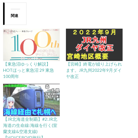
関連
【東急沼ゆっくり解説】
【宮崎】終電が繰り上げられ
HOTほっと東急沼 29 東急
ます。JR九州2022年9月ダイ
100周年
ヤ改正
【JR北海道全制覇】#2:JR北
海道の生命線:海線を行く(室
蘭支線&空港支線)
【VOICEROID旅行】