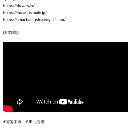
https://dova-s.jp/
https://musmus.main.jp/
https://amachamusic.chagasi.com/
鉄道唱歌
#留萌本線 #JR北海道