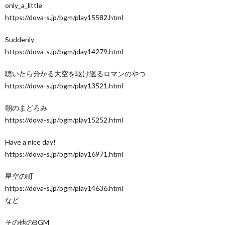
only_a_little
https://dova-s.jp/bgm/play15582.html
Suddenly
https://dova-s.jp/bgm/play14279.html
聴いたら分かる大空を駆け巡るロマンのやつ
https://dova-s.jp/bgm/play13521.html
朝のまどろみ
https://dova-s.jp/bgm/play15252.html
Have a nice day!
https://dova-s.jp/bgm/play16971.html
星空の町
https://dova-s.jp/bgm/play14636.html
など
その他のBGM