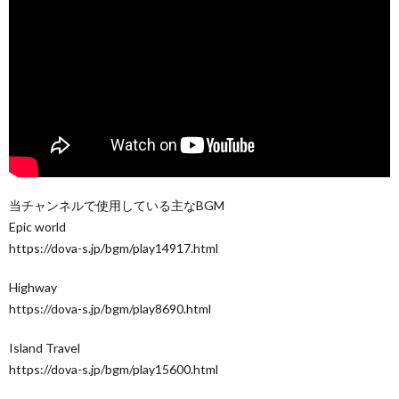
当チャンネルで使用している主なBGM
Epic world
https://dova-s.jp/bgm/play14917.html
Highway
https://dova-s.jp/bgm/play8690.html
Island Travel
https://dova-s.jp/bgm/play15600.html