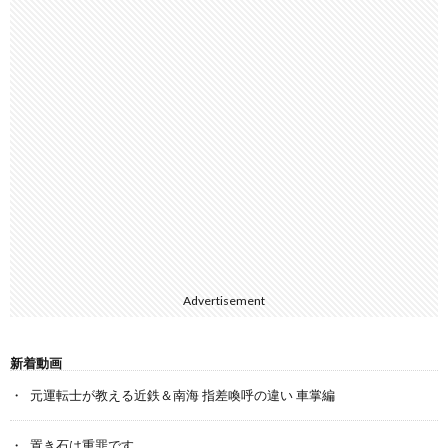
Advertisement
新着動画
元運転士が教える近鉄＆南海 指差喚呼の違い 車掌編
置き石は重罪です…