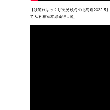
【鉄道旅ゆっくり実況 晩冬の北海道2022
てみる 根室本線新得→滝川