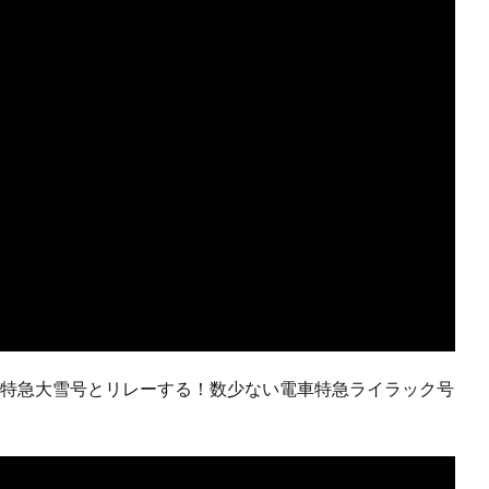
-3】特急大雪号とリレーする！数少ない電車特急ライラック号