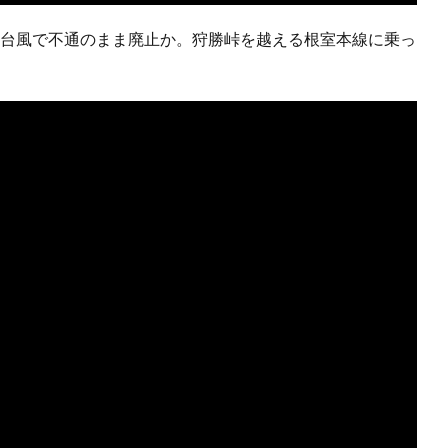
-5】台風で不通のまま廃止か。狩勝峠を越える根室本線に乗っ