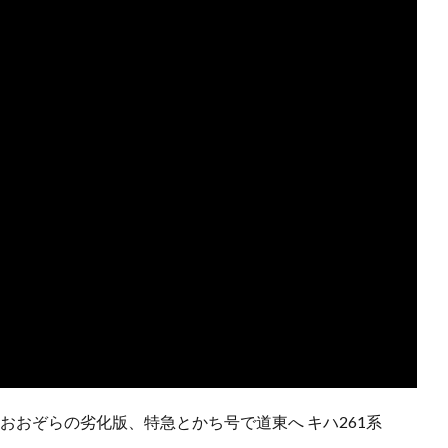
】おおぞらの劣化版、特急とかち号で道東へ キハ261系