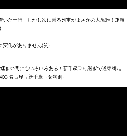
着いた一行。しかし次に乗る列車がまさかの大混雑！運転
)
変化がありません(笑)
乗り継ぎの間にもいろいろある！新千歳乗り継ぎで道東網走
-Q400(名古屋→新千歳→女満別)