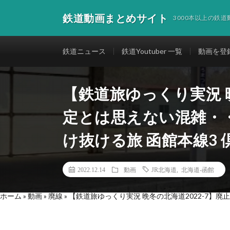
鉄道動画まとめサイト
3000本以上の鉄
鉄道ニュース
鉄道Youtuber 一覧
動画を登
【鉄道旅ゆっくり実況 晩
定とは思えない混雑・
け抜ける旅 函館本線3
2022.12.14
動画
JR北海道
,
北海道-函館
ホーム
»
動画
»
廃線
»
【鉄道旅ゆっくり実況 晩冬の北海道2022-7】