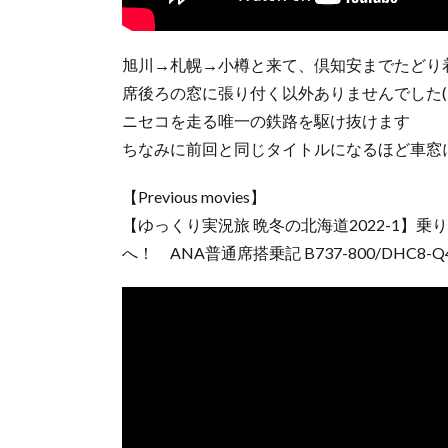
旭川→札幌→小樽と来て、倶知安までたどり
席後ろの窓に張り付く以外ありませんでした(
ニセコを走る唯一の鉄路を駆け抜けます
ちなみに前回と同じタイトルになるほど車窓に
【Previous movies】
【ゆっくり実況旅 晩冬の北海道2022-1】
へ！ ANA普通席搭乗記 B737-800/DHC8