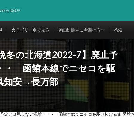
道動画を掲載中
録
カテゴリー別で見る
動画削除をご希望の方へ
検索
冬の北海道2022-7】廃止予
・・ 函館本線でニセコを駆
 倶知安→長万部
廃止予定とは思えない混雑・・・ 函館本線でニセコを駆け抜ける旅 函館本