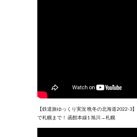
【鉄道旅ゆっくり実況 晩冬の北海道2022
で札幌まで！ 函館本線1 旭川→札幌