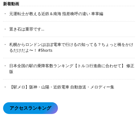
新着動画
元運転士が教える近鉄＆南海 指差喚呼の違い 車掌編
置き石は重罪です…
札幌からロンドンはほぼ電車で行けるの知ってる？ちょっと橋をかけ
るだけだよ〜！ #Shorts
日本全国の駅の乗降客数ランキング【トルコ行進曲に合わせて】 修正
版
【駅メロ】阪神・山陽・近鉄電車 自動放送・メロディー集
アクセスランキング