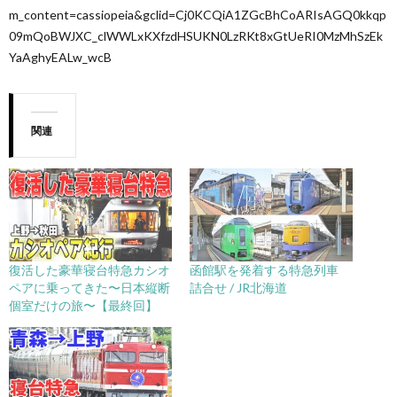
m_content=cassiopeia&gclid=Cj0KCQiA1ZGcBhCoARIsAGQ0kkqp
09mQoBWJXC_clWWLxKXfzdHSUKN0LzRKt8xGtUeRI0MzMhSzEk
YaAghyEALw_wcB
関連
復活した豪華寝台特急カシオ
函館駅を発着する特急列車
ペアに乗ってきた〜日本縦断
詰合せ / JR北海道
個室だけの旅〜【最終回】