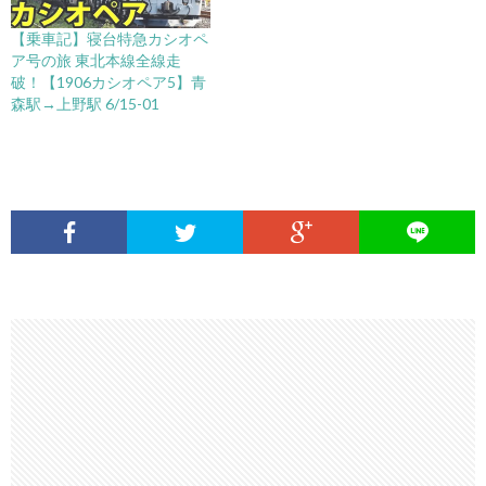
【乗車記】寝台特急カシオペ
ア号の旅 東北本線全線走
破！【1906カシオペア5】青
森駅→上野駅 6/15-01