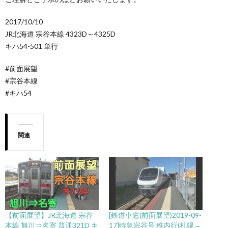
2017/10/10
JR北海道 宗谷本線 4323D～4325D
キハ54-501 単行
#前面展望
#宗谷本線
#キハ54
関連
【前面展望】JR北海道 宗谷
[鉄道車窓(前面展望)2019-09-
本線 旭川⇒名寄 普通321D キ
17]特急宗谷号 稚内行(札幌→