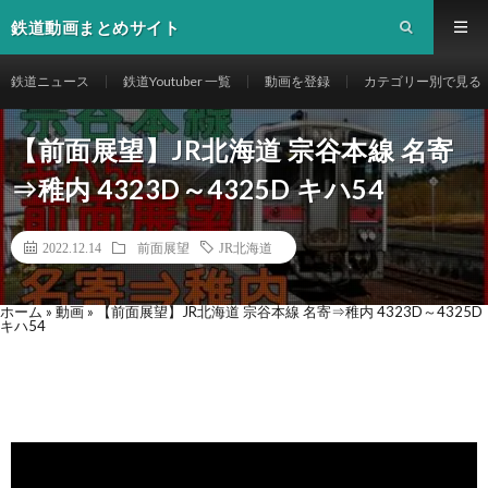
鉄道動画まとめサイト
鉄道ニュース
鉄道Youtuber 一覧
動画を登録
カテゴリー別で見る
【前面展望】JR北海道 宗谷本線 名寄
⇒稚内 4323D～4325D キハ54
2022.12.14
前面展望
JR北海道
ホーム
»
動画
»
【前面展望】JR北海道 宗谷本線 名寄⇒稚内 4323D～4325D
キハ54