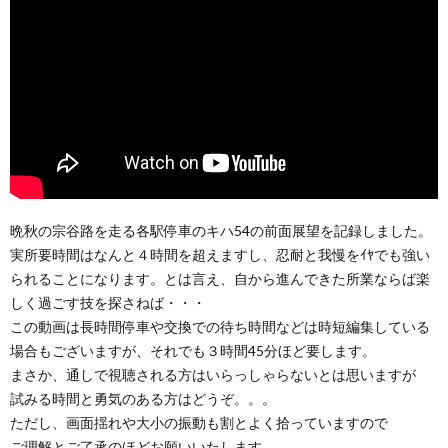
晩秋の宗谷路を走る各駅停車のキハ54の前面展望を記録しました。
実所要時間はなんと４時間を超えますし、忍耐と我慢をｲﾔでも強い
られることになります。とは言え、自から進んできた所業ならば楽
しく過ごす技を探さねば・・・
この動画は長時間停車や交換での待ち時間などは時短編集している
場合もございますが、それでも３時間45分ほど要します。
まさか、通しで視聴される方はいらっしゃらないとは思いますが
試みる時間と勇気のある方はどうぞ。。。
ただし、画面揺れや大小の振動も割とよく拾っていますので
ご理解とご了承のほどお願いいたします。