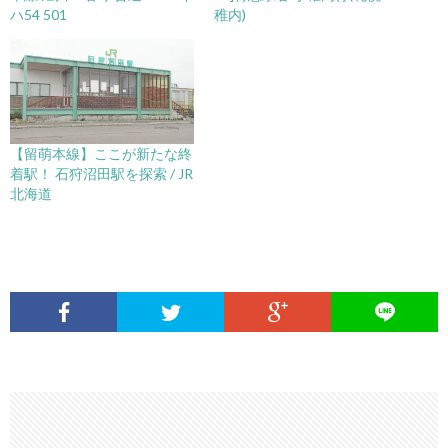
ハ54 501
稚内)
【留萌本線】ここが新たな終
着駅！ 石狩沼田駅を探索 / JR
北海道