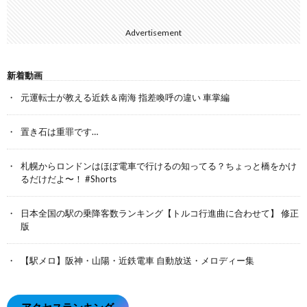
Advertisement
新着動画
元運転士が教える近鉄＆南海 指差喚呼の違い 車掌編
置き石は重罪です…
札幌からロンドンはほぼ電車で行けるの知ってる？ちょっと橋をかけ
るだけだよ〜！ #Shorts
日本全国の駅の乗降客数ランキング【トルコ行進曲に合わせて】 修正
版
【駅メロ】阪神・山陽・近鉄電車 自動放送・メロディー集