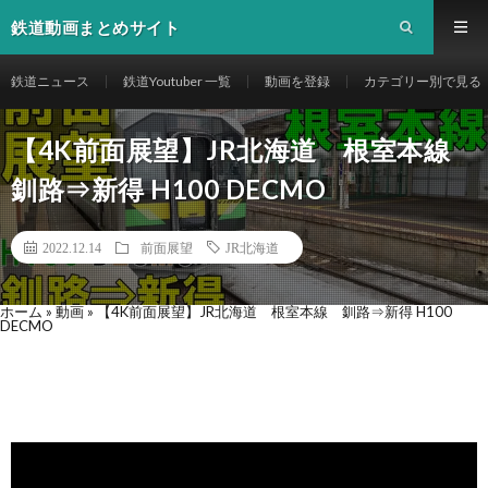
鉄道動画まとめサイト
鉄道ニュース
鉄道Youtuber 一覧
動画を登録
カテゴリー別で見る
【4K前面展望】JR北海道 根室本線
釧路⇒新得 H100 DECMO
2022.12.14
前面展望
JR北海道
ホーム
»
動画
»
【4K前面展望】JR北海道 根室本線 釧路⇒新得 H100
DECMO