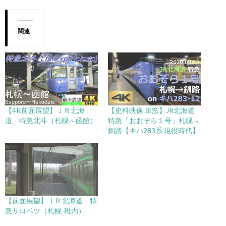
関連
【4K前面展望】ＪＲ北海
【史料映像 車窓】JR北海道
道 特急北斗（札幌～函館）
特急「おおぞら１号」札幌→
釧路【キハ283系 現役時代】
【前面展望】ＪＲ北海道 特
急サロベツ（札幌-稚内）