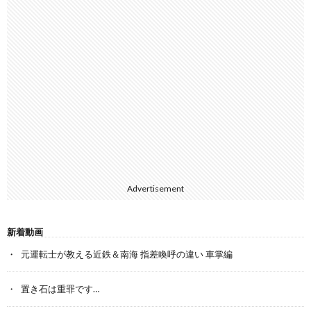
Advertisement
新着動画
元運転士が教える近鉄＆南海 指差喚呼の違い 車掌編
置き石は重罪です…