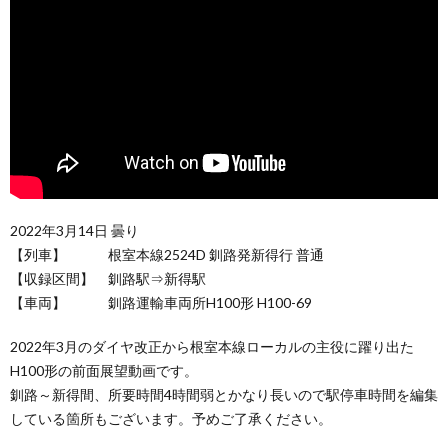
2022年3月14日 曇り
【列車】 根室本線2524D 釧路発新得行 普通
【収録区間】 釧路駅⇒新得駅
【車両】 釧路運輸車両所H100形 H100-69
2022年3月のダイヤ改正から根室本線ローカルの主役に躍り出た
H100形の前面展望動画です。
釧路～新得間、所要時間4時間弱とかなり長いので駅停車時間を編集
している箇所もございます。予めご了承ください。