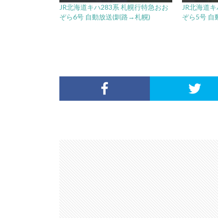
JR北海道キハ283系 札幌行特急おお
JR北海道キ
ぞら6号 自動放送(釧路→札幌)
ぞら5号 自