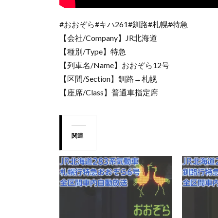
#おおぞら#キハ261#釧路#札幌#特急
【会社/Company】JR北海道
【種別/Type】特急
【列車名/Name】おおぞら12号
【区間/Section】釧路→札幌
【座席/Class】普通車指定席
関連