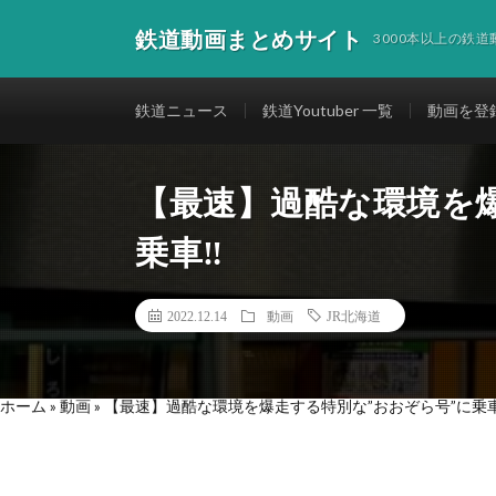
鉄道動画まとめサイト
3000本以上の鉄
鉄道ニュース
鉄道Youtuber 一覧
動画を登
【最速】過酷な環境を爆
乗車‼︎
2022.12.14
動画
JR北海道
ホーム
»
動画
»
【最速】過酷な環境を爆走する特別な”おおぞら号”に乗車