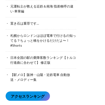
元運転士が教える近鉄＆南海 指差喚呼の違
い 車掌編
置き石は重罪です…
札幌からロンドンはほぼ電車で行けるの知っ
てる？ちょっと橋をかけるだけだよ〜！
#Shorts
日本全国の駅の乗降客数ランキング【トルコ
行進曲に合わせて】 修正版
【駅メロ】阪神・山陽・近鉄電車 自動放
送・メロディー集
アクセスランキング