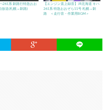
ハ261系 釧路行特急おお
【エンジン直上録音】JR北海道 キハ
動放送(札幌→釧路)
261系 特急おおぞら11号 札幌→釧
路 ＜走行音・作業用BGM＞