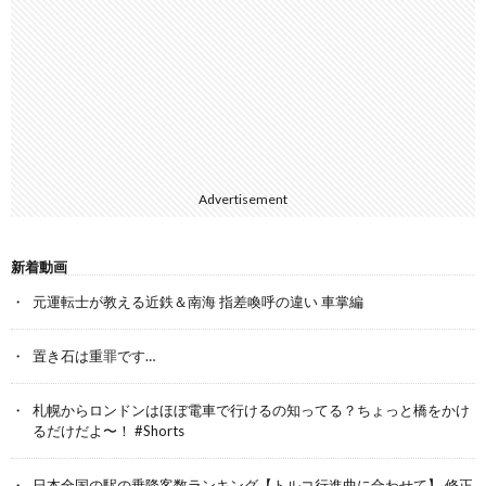
Advertisement
新着動画
元運転士が教える近鉄＆南海 指差喚呼の違い 車掌編
置き石は重罪です…
札幌からロンドンはほぼ電車で行けるの知ってる？ちょっと橋をかけ
るだけだよ〜！ #Shorts
日本全国の駅の乗降客数ランキング【トルコ行進曲に合わせて】 修正