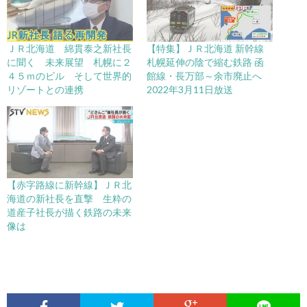
ＪＲ北海道 綿貫泰之新社長
【特集】ＪＲ北海道 新幹線
に聞く 未来展望 札幌に２
札幌延伸の陰で縮む鉄路 函
４５ｍのビル そして世界的
館線・長万部～余市廃止へ
リゾートとの連携
2022年3月11日放送
【赤字路線に新幹線】ＪＲ北
海道の新社長を直撃 生粋の
道産子社長が描く鉄路の未来
像は