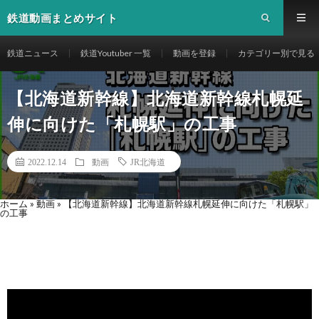
鉄道動画まとめサイト
鉄道ニュース
鉄道Youtuber 一覧
動画を登録
カテゴリー別で見る
【北海道新幹線】北海道新幹線札幌延
伸に向けた「札幌駅」の工事
2022.12.14
動画
JR北海道
ホーム
»
動画
»
【北海道新幹線】北海道新幹線札幌延伸に向けた「札幌駅」
の工事