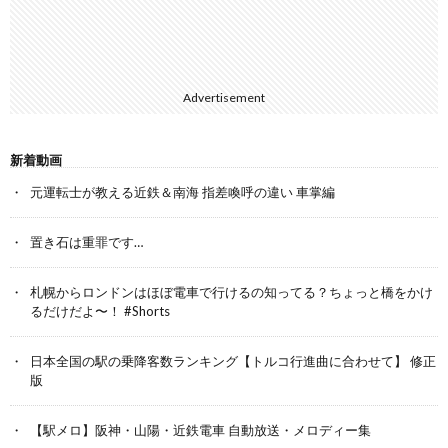
Advertisement
新着動画
元運転士が教える近鉄＆南海 指差喚呼の違い 車掌編
置き石は重罪です…
札幌からロンドンはほぼ電車で行けるの知ってる？ちょっと橋をかけ
るだけだよ〜！ #Shorts
日本全国の駅の乗降客数ランキング【トルコ行進曲に合わせて】 修正
版
【駅メロ】阪神・山陽・近鉄電車 自動放送・メロディー集