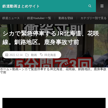
鉄道動画まとめサイト
鉄道ニュース
鉄道Youtuber 一覧
動画を登録
カテゴリー別で見る
シカで緊急停車するJR北海道、花咲
線。釧路地区。鹿身事故寸前
2022.12.14
動画
JR北海道
ホーム
»
動画
»
シカで緊急停車するJR北海道、花咲線。釧路地区。鹿身事故
寸前