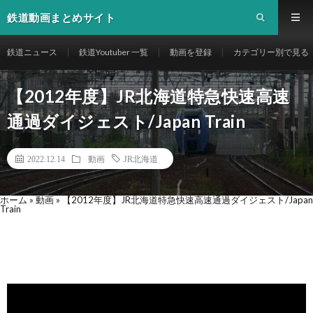
鉄道動画まとめサイト
鉄道ニュース
鉄道Youtuber 一覧
動画を登録
カテゴリー別で見る
【2012年度】JR北海道特急快速高速
通過ダイジェスト/Japan Train
2022.12.14
動画
JR北海道
ホーム
»
動画
»
【2012年度】JR北海道特急快速高速通過ダイジェスト/Japan
Train