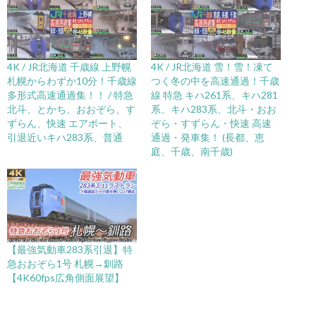
4K / JR北海道 千歳線 上野幌
4K / JR北海道 雪！雪！凍て
札幌からわずか10分！千歳線
つく冬の中を高速通過！千歳
多形式高速通過集！！ / 特急
線 特急 キハ261系、キハ281
北斗、とかち、おおぞら、す
系、キハ283系、北斗・おお
ずらん、快速 エアポート、
ぞら・すずらん・快速 高速
引退近いキハ283系、普通
通過・発車集！ (長都、恵
庭、千歳、南千歳)
【最強気動車283系引退】特
急おおぞら1号 札幌→釧路
【4K60fps広角側面展望】