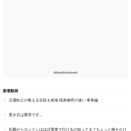
Advertisement
新着動画
元運転士が教える近鉄＆南海 指差喚呼の違い 車掌編
置き石は重罪です…
札幌からロンドンはほぼ電車で行けるの知ってる？ちょっと橋をかけ