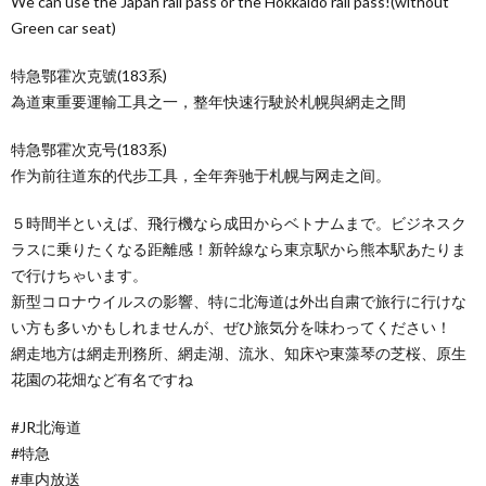
We can use the Japan rail pass or the Hokkaido rail pass!(without
Green car seat)
特急鄂霍次克號(183系)
為道東重要運輸工具之一，整年快速行駛於札幌與網走之間
特急鄂霍次克号(183系)
作为前往道东的代步工具，全年奔驰于札幌与网走之间。
５時間半といえば、飛行機なら成田からベトナムまで。ビジネスク
ラスに乗りたくなる距離感！新幹線なら東京駅から熊本駅あたりま
で行けちゃいます。
新型コロナウイルスの影響、特に北海道は外出自粛で旅行に行けな
い方も多いかもしれませんが、ぜひ旅気分を味わってください！
網走地方は網走刑務所、網走湖、流氷、知床や東藻琴の芝桜、原生
花園の花畑など有名ですね
#JR北海道
#特急
#車内放送