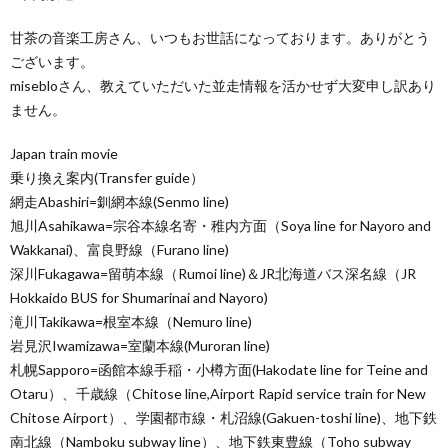
甘茶の音楽工房さん、いつもお世話になっております。ありがとう
ございます。
misebloさん、教えていただいた並走情報を活かせず大変申し訳あり
ません。
Japan train movie
乗り換え案内(Transfer guide）
網走Abashiri=釧網本線(Senmo line)
旭川Asahikawa=宗谷本線名寄・稚内方面（Soya line for Nayoro and
Wakkanai)、富良野線（Furano line)
深川Fukagawa=留萌本線（Rumoi line)＆JR北海道バス深名線（JR
Hokkaido BUS for Shumarinai and Nayoro)
滝川Takikawa=根室本線（Nemuro line)
岩見沢Iwamizawa=室蘭本線(Muroran line)
札幌Sapporo=函館本線手稲・小樽方面(Hakodate line for Teine and
Otaru）、千歳線（Chitose line,Airport Rapid service train for New
Chitose Airport）、学園都市線・札沼線(Gakuen-toshi line)、地下鉄
南北線（Namboku subway line）、地下鉄東豊線（Toho subway