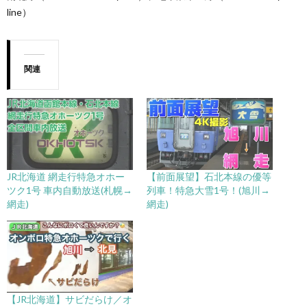
line）
関連
JR北海道 網走行特急オホー
【前面展望】石北本線の優等
ツク1号 車内自動放送(札幌→
列車！特急大雪1号！(旭川→
網走)
網走)
【JR北海道】サビだらけ／オ