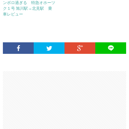
ンボロ過ぎる 特急オホーツ
ク１号 旭川駅→北見駅 乗
車レビュー