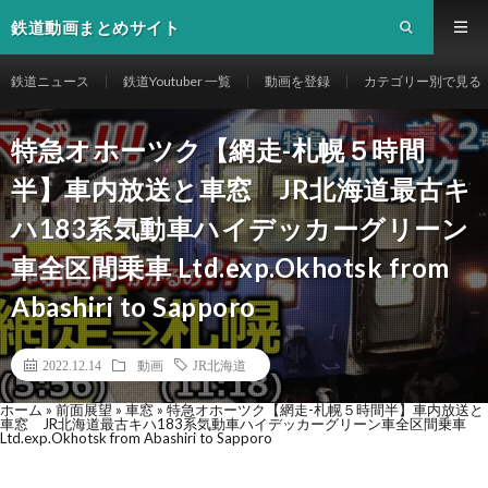
鉄道動画まとめサイト
鉄道ニュース
鉄道Youtuber 一覧
動画を登録
カテゴリー別で見る
特急オホーツク【網走-札幌５時間
半】車内放送と車窓 JR北海道最古キ
ハ183系気動車ハイデッカーグリーン
車全区間乗車 Ltd.exp.Okhotsk from
Abashiri to Sapporo
2022.12.14
動画
JR北海道
ホーム
»
前面展望
»
車窓
»
特急オホーツク【網走-札幌５時間半】車内放送と
車窓 JR北海道最古キハ183系気動車ハイデッカーグリーン車全区間乗車
Ltd.exp.Okhotsk from Abashiri to Sapporo