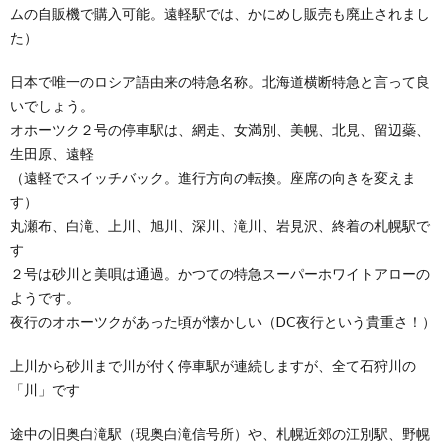
ムの自販機で購入可能。遠軽駅では、かにめし販売も廃止されまし
た）
日本で唯一のロシア語由来の特急名称。北海道横断特急と言って良
いでしょう。
オホーツク２号の停車駅は、網走、女満別、美幌、北見、留辺蘂、
生田原、遠軽
（遠軽でスイッチバック。進行方向の転換。座席の向きを変えま
す）
丸瀬布、白滝、上川、旭川、深川、滝川、岩見沢、終着の札幌駅で
す
２号は砂川と美唄は通過。かつての特急スーパーホワイトアローの
ようです。
夜行のオホーツクがあった頃が懐かしい（DC夜行という貴重さ！）
上川から砂川まで川が付く停車駅が連続しますが、全て石狩川の
「川」です
途中の旧奥白滝駅（現奥白滝信号所）や、札幌近郊の江別駅、野幌