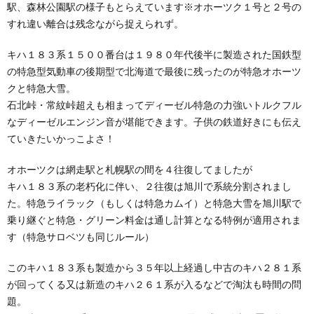
駅、森林公園駅の様子もとらえています※オホーツク１号と２号の
すれ違い離合は残念ながら捉えられず。
キハ１８３系１５００番台は１９８０年代後半に製造された国鉄型
の特急型気動車の後期型で北海道で最後に残ったのが特急オホーツ
クと特急大雪。
石北峠・常紋峠超えも相まってディーゼル特急の力強いトルクフル
なディーゼルエンジン音が堪能できます。子供の鉄道好きにも伝え
ていきたいかっこよさ！
オホーツクは網走駅と札幌駅の間を４往復してましたが
キハ１８３系の老朽化に伴い、２往復は旭川で系統分割されまし
た。特急ライラック（もしくは特急カムイ）と特急大雪を旭川駅で
乗り継ぐと特急・グリーン料金は通し計算となる特例が適用されま
す（特急サロベツも同じルール）
このキハ１８３系も製造から３５年以上経過し中古のキハ２８１系
が回ってくる又は新造のキハ２６１系が入るなどで淘汰も時間の問
題。