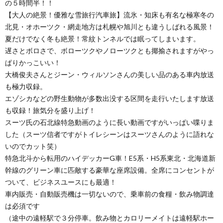
の５時間半！！
【大人の絶景！優雅な雪旅行汽車旅】流氷・知床も有名な極寒冬の
北見・オホーツク・網走地方は札幌や旭川とも違うしばれる風景！
夏だけでなく冬も絶景！常紋トンネルでは眠ってしまいます。
遅さとボロさで、ボローツクやノローツクとも揶揄されますがやっ
ぱりかっこいい！
大橋俊夫さんとジーン・ウィルソンさんの美しい品のある車内放送
も極力収録。
エゾシカなどの野生動物が多数出没する区間を走行いたします放送
も収録！旅気分を盛り上げ！
スーツ氏の石北線特急動画のように長い動画ですがいっぱい喋りま
した（スーツ信者ですがトイレシーンはスーツさんのように語れな
いのでカット笑）
特急北斗から転用のハイデッカーG車！E5系・H5系東北・北海道新
幹線のグリーン車に匹敵する豪華な座席設備。全席にコンセントが
ついて、ビジネスユースにも最適！
車内販売・自動販売機は一切ないので、乗車前の食糧・飲み物調達
は必須です
（途中の遠軽駅で３分停車。飲み物とカロリーメイトは遠軽駅ホー