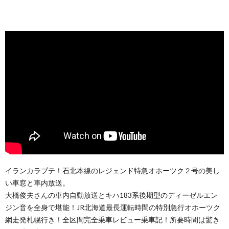
イランカラプテ！石北本線のレジェンド特急オホーツク２号の美し
い車窓と車内放送。
大橋俊夫さんの車内自動放送とキハ183系後期型のディーゼルエン
ジン音を全身で堪能！JR北海道最長運転時間の特別急行オホーツク
網走発札幌行き！全区間完全乗車レビュー乗車記！所要時間は驚き