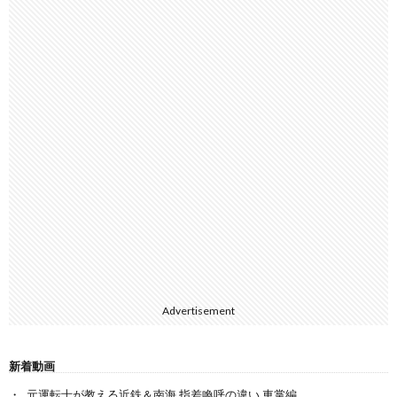
Advertisement
新着動画
元運転士が教える近鉄＆南海 指差喚呼の違い 車掌編