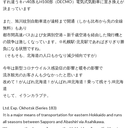
すれ違うキハ40系もH100形（DECMO）電気式気動車に置き換えが
決まっています
また、旭川紋別自動車道が遠軽まで開通（しかも比布から先の全線
無料）もあり
都市間高速バスおよび女満別空港～新千歳空港を経由した飛行機と
の競争は激しくなっています。※札幌駅-北見駅であればぎりぎり勝
負になる状態ですね。
（そもそも、北海道の人口もかなり減少傾向ですが）
今年は新型コロナウイルス感染症の影響と暖冬の影響で
流氷観光のお客さんも少なかったと思います
改めて！がんばれ北海道！がんばれJR北海道！乗って残そうJR北海
道
そして、イランカラプテ。
Ltd. Exp. Okhotsk (Series 183)
It is a major means of transportation for eastern Hokkaido and runs
all seasons between Sapporo and Abashiri via Asahikawa.