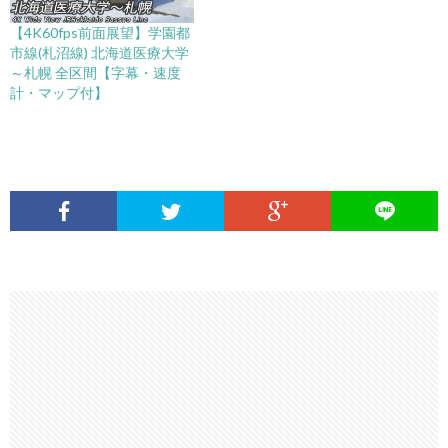
【4K60fps前面展望】学園都
市線(札沼線) 北海道医療大学
～札幌 全区間【字幕・速度
計・マップ付】