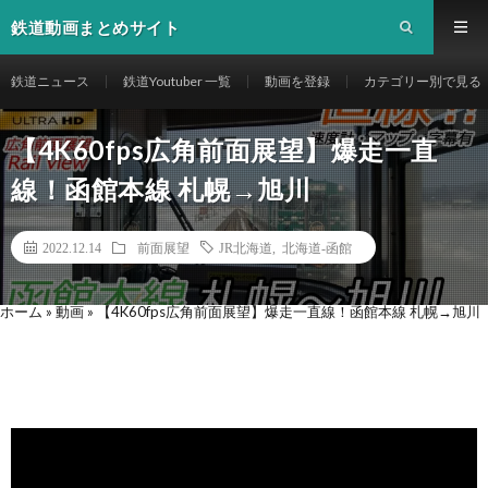
鉄道動画まとめサイト
鉄道ニュース
鉄道Youtuber 一覧
動画を登録
カテゴリー別で見る
【4K60fps広角前面展望】爆走一直
線！函館本線 札幌→旭川
2022.12.14
前面展望
JR北海道
,
北海道-函館
ホーム
»
動画
»
【4K60fps広角前面展望】爆走一直線！函館本線 札幌→旭川