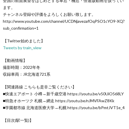
全国の前面展望をはじめとする車窓・機窓・倍速版動画を扱ってい
ます。
チャンネル登録や評価をよろしくお願い致します。
http://www.youtube.com/channel/UCDNjavezafOqPSO1cYO9-XQ?
sub_confirmation=1
【Twitter始めました】
Tweets by train_view
【動画情報】
撮影時期：2022年冬
収録車両：JR北海道721系
【関連路線 こちらも是非ご覧ください】
■快速エアポート 小樽→新千歳空港 https://youtu.be/v50UiO568LY
■特急オホーツク 札幌→網走 https://youtu.be/nJMVFAwZ8Kk
■学園都市線 北海道医療大学→札幌 https://youtu.be/bPmtJVT1e_4
【目次(駅一覧)】