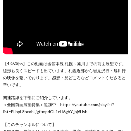
【4K60fps】この動画は函館本線 札幌～旭川までの前面展望です。
線形も良くスピードも出ています。札幌近郊から岩見沢行・旭川行
の映像を繋いでおります。感想・見どころなどコメントくださると
幸いです。
関連路線を下部にご紹介しています。
＜全国前面展望特集＞追加中 https://youtube.com/playlist?
list=PLhpL8hcohLjgftmpdOL1eH6gbY_bj6Hvh
【このチャンネルについて】