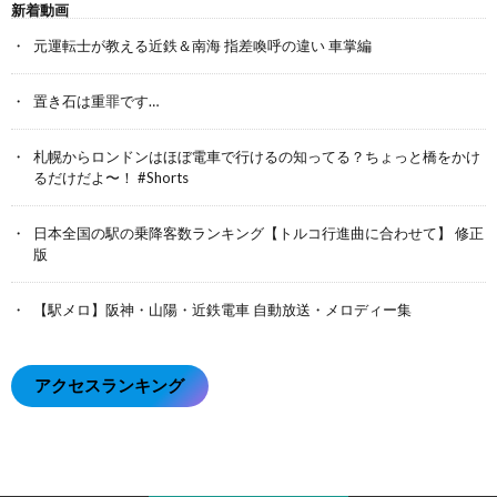
新着動画
元運転士が教える近鉄＆南海 指差喚呼の違い 車掌編
置き石は重罪です…
札幌からロンドンはほぼ電車で行けるの知ってる？ちょっと橋をかけ
るだけだよ〜！ #Shorts
日本全国の駅の乗降客数ランキング【トルコ行進曲に合わせて】 修正
版
【駅メロ】阪神・山陽・近鉄電車 自動放送・メロディー集
アクセスランキング