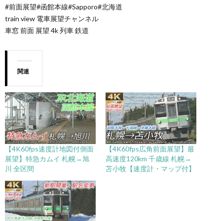
#前面展望#函館本線#Sapporo#北海道
train view 電車展望チャンネル
車窓 前面 展望 4k 列車 鉄道
関連
【4K60fps速度計地図付側面
【4K60fps広角前面展望】最
展望】特急カムイ 札幌→旭
高速度120km 千歳線 札幌→
川 全区間
苫小牧【速度計・マップ付】