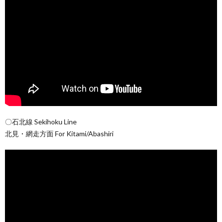
〇石北線 Sekihoku Line
北見・網走方面 For Kitami/Abashiri