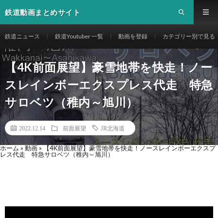
鉄道動画まとめサイト
鉄道ニュース
鉄道Youtuber 一覧
動画を登録
カテゴリー別で見る
【4K前面展望】豪雪地帯を快走！ノー
スレインボーエクスプレス代走 特急
サロベツ（稚内～旭川）
2022.12.14
前面展望
JR北海道
ホーム
»
動画
»
【4K前面展望】豪雪地帯を快走！ノースレインボーエクスプ
レス代走 特急サロベツ（稚内～旭川）