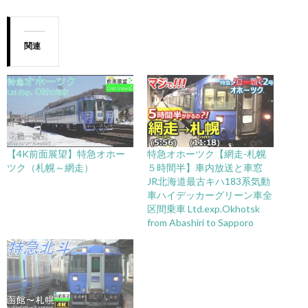
関連
【4K前面展望】特急オホー
特急オホーツク【網走-札幌
ツク（札幌～網走）
５時間半】車内放送と車窓
JR北海道最古キハ183系気動
車ハイデッカーグリーン車全
区間乗車 Ltd.exp.Okhotsk
from Abashiri to Sapporo