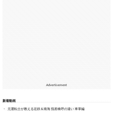
Advertisement
新着動画
元運転士が教える近鉄＆南海 指差喚呼の違い 車掌編