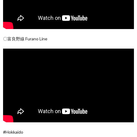
〇富良野線 Furano Line
#Hokkaido