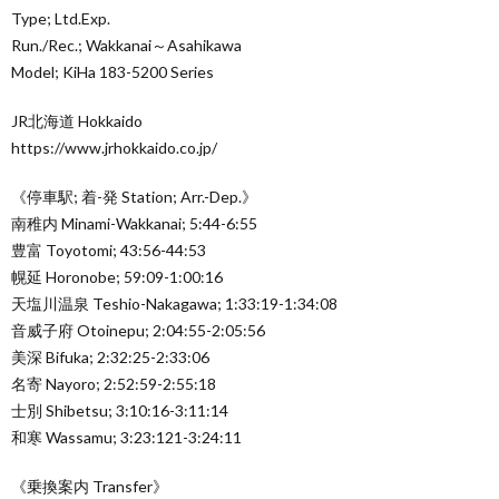
Type; Ltd.Exp.
Run./Rec.; Wakkanai～Asahikawa
Model; KiHa 183-5200 Series
JR北海道 Hokkaido
https://www.jrhokkaido.co.jp/
《停車駅; 着-発 Station; Arr.-Dep.》
南稚内 Minami-Wakkanai; 5:44-6:55
豊富 Toyotomi; 43:56-44:53
幌延 Horonobe; 59:09-1:00:16
天塩川温泉 Teshio-Nakagawa; 1:33:19-1:34:08
音威子府 Otoinepu; 2:04:55-2:05:56
美深 Bifuka; 2:32:25-2:33:06
名寄 Nayoro; 2:52:59-2:55:18
士別 Shibetsu; 3:10:16-3:11:14
和寒 Wassamu; 3:23:121-3:24:11
《乗換案内 Transfer》