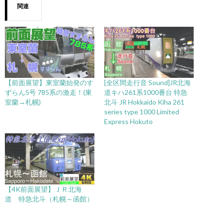
関連
【前面展望】東室蘭始発のす
[全区間走行音 Sound]JR北海
ずらん5号 785系の激走！(東
道キハ261系1000番台 特急
室蘭→札幌)
北斗 JR Hokkaido Kiha 261
series type 1000 Limited
Express Hokuto
【4K前面展望】ＪＲ北海
道 特急北斗（札幌～函館）