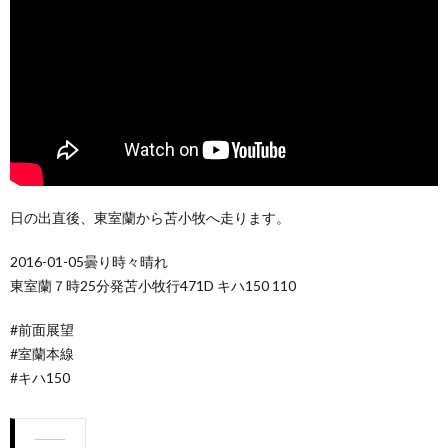
日の出直後、東室蘭から苫小牧へ走ります。
2016-01-05曇り時々晴れ
東室蘭７時25分発苫小牧行471D キハ150 110
#前面展望
#室蘭本線
#キハ150