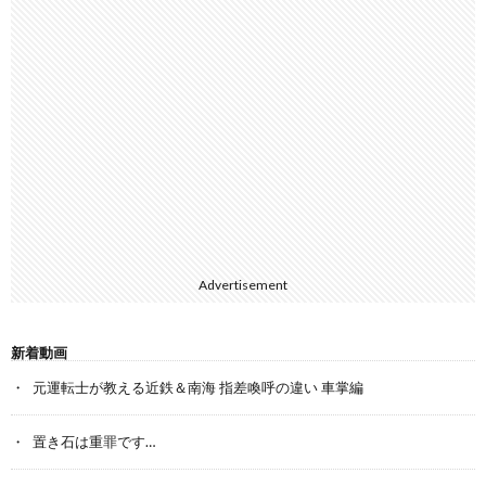
Advertisement
新着動画
元運転士が教える近鉄＆南海 指差喚呼の違い 車掌編
置き石は重罪です…