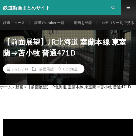
鉄道動画まとめサイト
鉄道ニュース
鉄道Youtuber 一覧
動画を登録
カテゴリー別で見る
【前面展望】JR北海道 室蘭本線 東室
蘭⇒苫小牧 普通471D
2022.12.14
前面展望
JR北海道
ホーム
»
動画
»
【前面展望】JR北海道 室蘭本線 東室蘭⇒苫小牧 普通471D