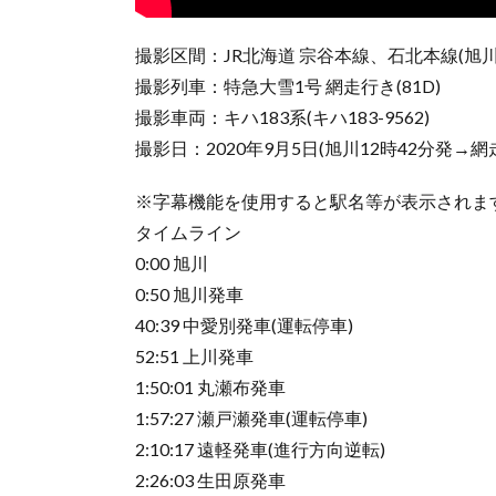
撮影区間：JR北海道 宗谷本線、石北本線(旭川
撮影列車：特急大雪1号 網走行き(81D)
撮影車両：キハ183系(キハ183-9562)
撮影日：2020年9月5日(旭川12時42分発→網走
※字幕機能を使用すると駅名等が表示されま
タイムライン
0:00 旭川
0:50 旭川発車
40:39 中愛別発車(運転停車)
52:51 上川発車
1:50:01 丸瀬布発車
1:57:27 瀬戸瀬発車(運転停車)
2:10:17 遠軽発車(進行方向逆転)
2:26:03 生田原発車