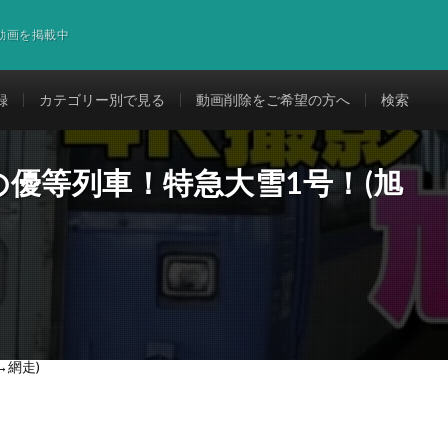
道動画を掲載中
録
カテゴリー別で見る
動画削除をご希望の方へ
検索
優等列車！特急大雪1号！(旭
→網走)