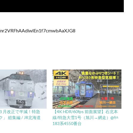
aowFnr2VRFhAAdiwlEn1f7cmwbAaXJG8
 ３月改正で半減！特急
【4K HDR/60fps 前面展望】石北本
」 総集編 / JR北海道
線/特急大雪1号（旭川→網走）@ｷﾊ
183系4550番台