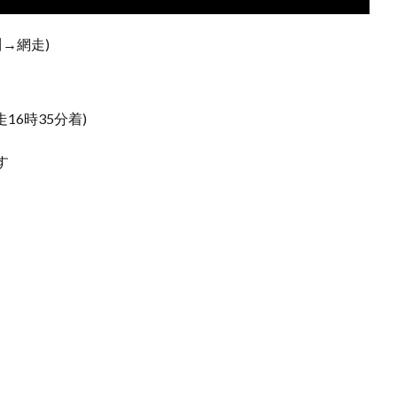
→網走)
16時35分着)
す