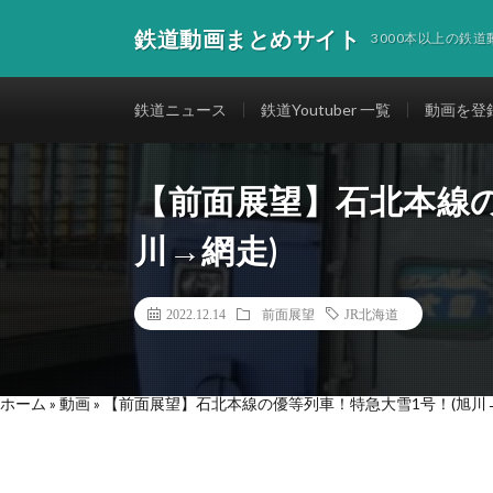
鉄道動画まとめサイト
3000本以上の鉄
鉄道ニュース
鉄道Youtuber 一覧
動画を登
【前面展望】石北本線の
川→網走)
2022.12.14
前面展望
JR北海道
ホーム
»
動画
»
【前面展望】石北本線の優等列車！特急大雪1号！(旭川