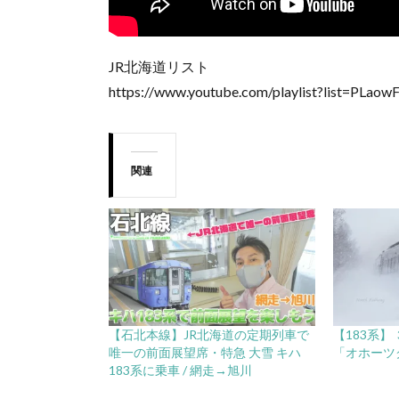
JR北海道リスト
https://www.youtube.com/playlist?list=PL
関連
【石北本線】JR北海道の定期列車で
【183系】
唯一の前面展望席・特急 大雪 キハ
「オホーツク
183系に乗車 / 網走→旭川