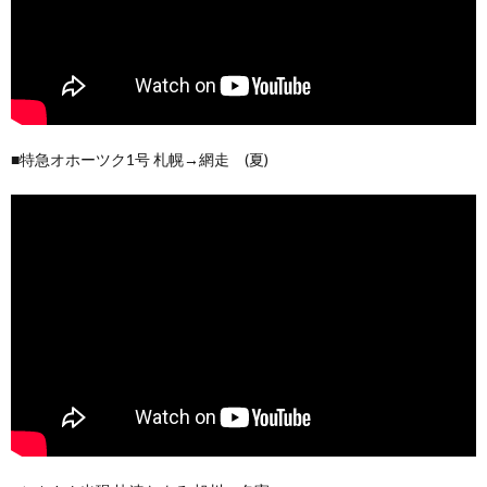
■特急オホーツク1号 札幌→網走 (夏)