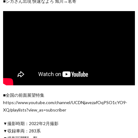
■シカさん出現 快速なよろ 旭川→名寄
■全国の前面展望特集
https://www.youtube.com/channel/UCDNjavezafOqPSO1cYO9-
XQ/playlists?view_as=subscriber
▼撮影時期：2022年2月撮影
▼収録車両：283系