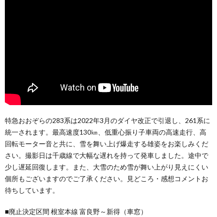
特急おおぞらの283系は2022年3月のダイヤ改正で引退し、261系に
統一されます。最高速度130㎞、低重心振り子車両の高速走行、高
回転モーター音と共に、雪を舞い上げ爆走する雄姿をお楽しみくだ
さい。撮影日は千歳線で大幅な遅れを持って発車しました。途中で
少し遅延回復します。また、大雪のため雪が舞い上がり見えにくい
個所もございますのでご了承ください。見どころ・感想コメントお
待ちしています。
■廃止決定区間 根室本線 富良野～新得（車窓）