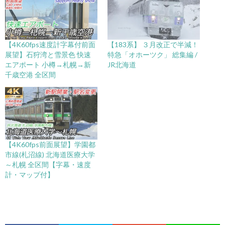
【4K60fps速度計字幕付前面
【183系】 ３月改正で半減！
展望】石狩湾と雪景色 快速
特急「オホーツク」 総集編 /
エアポート 小樽→札幌→新
JR北海道
千歳空港 全区間
【4K60fps前面展望】学園都
市線(札沼線) 北海道医療大学
～札幌 全区間【字幕・速度
計・マップ付】