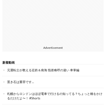
Advertisement
新着動画
元運転士が教える近鉄＆南海 指差喚呼の違い 車掌編
置き石は重罪です…
札幌からロンドンはほぼ電車で行けるの知ってる？ちょっと橋をかけ
るだけだよ〜！ #Shorts