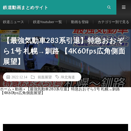
鉄道動画まとめサイト
鉄道ニュース
鉄道Youtuber 一覧
動画を登録
カテゴリー別で見る
【最強気動車283系引退】特急おおぞ
ら1号 札幌→釧路 【4K60fps広角側面
展望】
2022.12.14
前面展望
JR北海道
ホーム
»
動画
»
【最強気動車283系引退】特急おおぞら1号 札幌→釧路
【4K60fps広角側面展望】