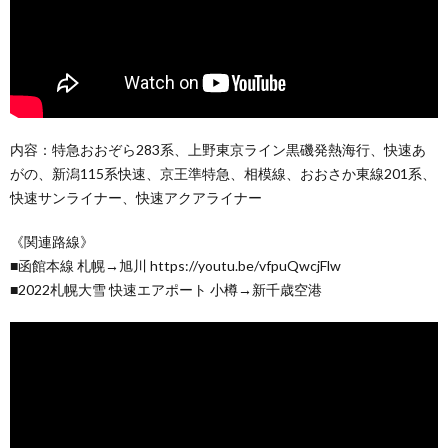
内容：特急おおぞら283系、上野東京ライン黒磯発熱海行、快速あ
がの、新潟115系快速、京王準特急、相模線、おおさか東線201系、
快速サンライナー、快速アクアライナー
《関連路線》
■函館本線 札幌→旭川 https://youtu.be/vfpuQwcjFlw
■2022札幌大雪 快速エアポート 小樽→新千歳空港