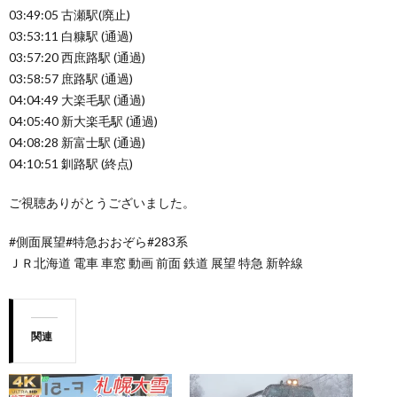
03:49:05 古瀬駅(廃止)
03:53:11 白糠駅 (通過)
03:57:20 西庶路駅 (通過)
03:58:57 庶路駅 (通過)
04:04:49 大楽毛駅 (通過)
04:05:40 新大楽毛駅 (通過)
04:08:28 新富士駅 (通過)
04:10:51 釧路駅 (終点)
ご視聴ありがとうございました。
#側面展望#特急おおぞら#283系
ＪＲ北海道 電車 車窓 動画 前面 鉄道 展望 特急 新幹線
関連