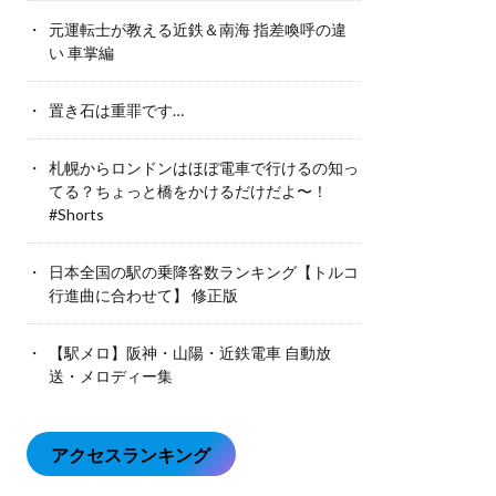
元運転士が教える近鉄＆南海 指差喚呼の違
い 車掌編
置き石は重罪です…
札幌からロンドンはほぼ電車で行けるの知っ
てる？ちょっと橋をかけるだけだよ〜！
#Shorts
日本全国の駅の乗降客数ランキング【トルコ
行進曲に合わせて】 修正版
【駅メロ】阪神・山陽・近鉄電車 自動放
送・メロディー集
アクセスランキング