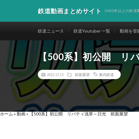
鉄道動画まとめサイト
3000本以上の鉄
鉄道ニュース
鉄道Youtuber 一覧
動画を登
【500系】初公開 リ
2022.12.15
前面展望
東武鉄道
ホーム
»
動画
»
【500系】初公開 リバティ浅草～日光 前面展望