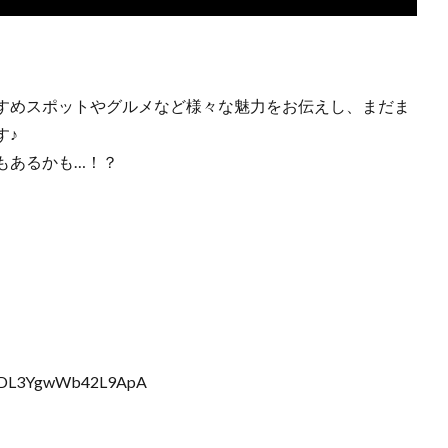
すめスポットやグルメなど様々な魅力をお伝えし、まだま
す♪
もあるかも…！？
_BLDL3YgwWb42L9ApA