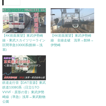
【4K前面展望】東武伊勢崎
【4K前面展望】東武伊勢崎
線・東武スカイツリーライン
線 全線走破 浅草→館林→
区間準急10000系(館林～浅
伊勢崎
草)
鉄道走行音【DAT音源】東武
鉄道10080系（日立GTO
VVVF・原形の音）東武伊勢
崎線（準急）浅草→東武動物
公園