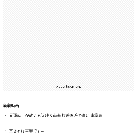
Advertisement
新着動画
元運転士が教える近鉄＆南海 指差喚呼の違い 車掌編
置き石は重罪です…