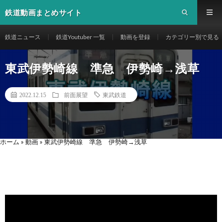
鉄道動画まとめサイト
鉄道ニュース
鉄道Youtuber 一覧
動画を登録
カテゴリー別で見る
東武伊勢崎線 準急 伊勢崎→浅草
2022.12.15
前面展望
東武鉄道
ホーム
»
動画
»
東武伊勢崎線 準急 伊勢崎→浅草