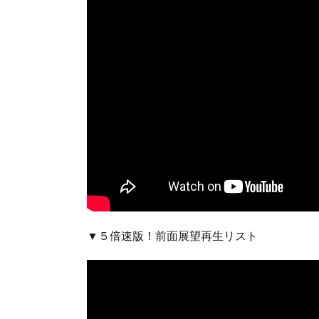
▼５倍速版！前面展望再生リスト