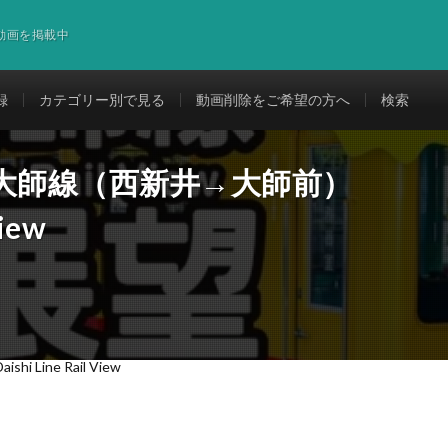
道動画を掲載中
録
カテゴリー別で見る
動画削除をご希望の方へ
検索
大師線（西新井→大師前）
View
ine Rail View