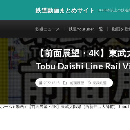
鉄道動画まとめサイト
3000本以上の鉄
鉄道ニュース
鉄道Youtuber 一覧
動画を登
【前面展望・4K】東武
Tobu Daishi Line Rail 
2022.12.15
前面展望
東武鉄道
ホーム
»
動画
»
【前面展望・4K】東武大師線（西新井→大師前）Tobu Daishi L