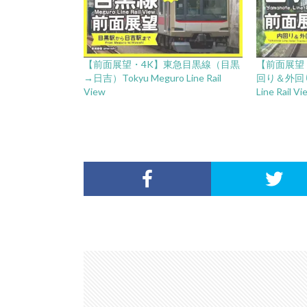
【前面展望・4K】東急目黒線（目黒
【前面展望
→日吉）Tokyu Meguro Line Rail
回り＆外回り）C
View
Line Rail Vi