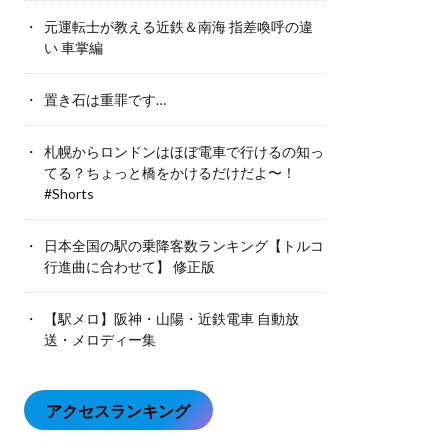
元運転士が教える近鉄＆南海 指差喚呼の違
い 車掌編
置き石は重罪です…
札幌からロンドンはほぼ電車で行けるの知っ
てる？ちょっと橋をかけるだけだよ〜！
#Shorts
日本全国の駅の乗降客数ランキング【トルコ
行進曲に合わせて】 修正版
【駅メロ】阪神・山陽・近鉄電車 自動放
送・メロディー集
アクセスランキング