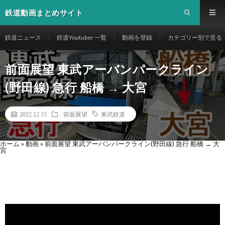
鉄道動画まとめサイト
鉄道ニュース
鉄道Youtuber 一覧
動画を登録
カテゴリー別で見る
前面展望 東武アーバンパークライン
(野田線) 急行 船橋 → 大宮
2022.12.15
前面展望
東武鉄道
ホーム
»
動画
»
前面展望 東武アーバンパークライン(野田線) 急行 船橋 → 大
宮