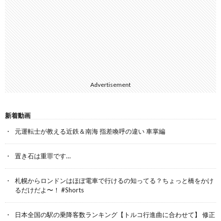
Advertisement
新着動画
元運転士が教える近鉄＆南海 指差喚呼の違い 車掌編
置き石は重罪です…
札幌からロンドンはほぼ電車で行けるの知ってる？ちょっと橋をかけ
るだけだよ〜！ #Shorts
日本全国の駅の乗降客数ランキング【トルコ行進曲に合わせて】 修正