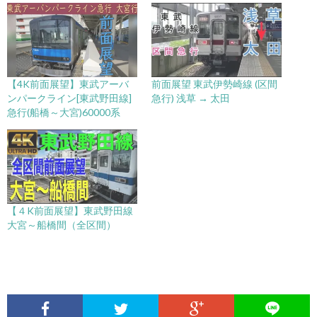
【4K前面展望】東武アーバ
前面展望 東武伊勢崎線 (区間
ンパークライン[東武野田線]
急行) 浅草 → 太田
急行(船橋～大宮)60000系
【４K前面展望】東武野田線
大宮～船橋間（全区間）