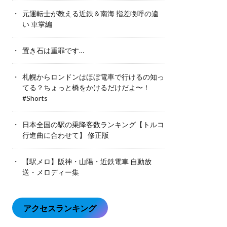
元運転士が教える近鉄＆南海 指差喚呼の違
い 車掌編
置き石は重罪です…
札幌からロンドンはほぼ電車で行けるの知っ
てる？ちょっと橋をかけるだけだよ〜！
#Shorts
日本全国の駅の乗降客数ランキング【トルコ
行進曲に合わせて】 修正版
【駅メロ】阪神・山陽・近鉄電車 自動放
送・メロディー集
アクセスランキング