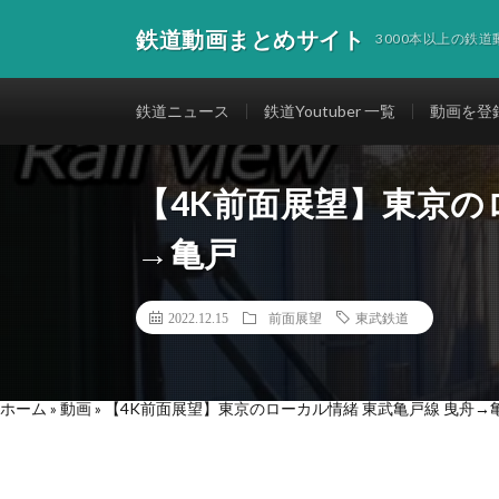
鉄道動画まとめサイト
3000本以上の鉄
鉄道ニュース
鉄道Youtuber 一覧
動画を登
【4K前面展望】東京の
→亀戸
2022.12.15
前面展望
東武鉄道
ホーム
»
動画
»
【4K前面展望】東京のローカル情緒 東武亀戸線 曳舟→