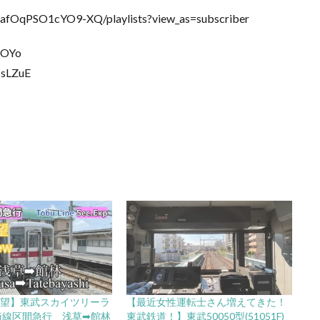
afOqPSO1cYO9-XQ/playlists?view_as=subscriber
tOYo
sLZuE
展望】東武スカイツリーラ
【最近女性運転士さん増えてきた！
崎線区間急行 浅草➡︎館林
東武鉄道！】東武50050型(51051F)