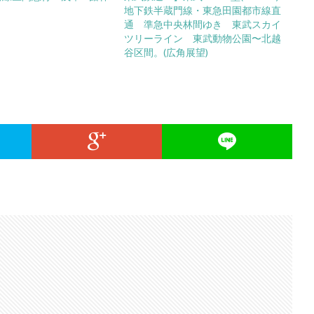
地下鉄半蔵門線・東急田園都市線直
通 準急中央林間ゆき 東武スカイ
ツリーライン 東武動物公園〜北越
谷区間。(広角展望)