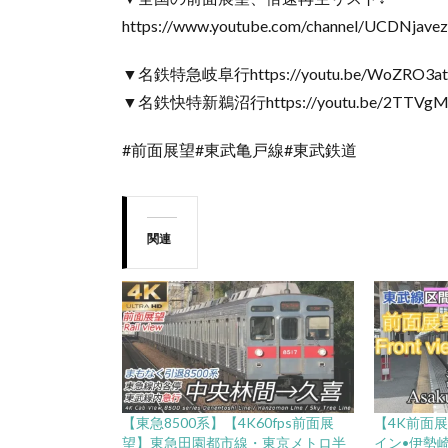
https://www.youtube.com/channel/UCDNjavez
▼名鉄特急岐阜行https://youtu.be/WoZRO3a
▼名鉄快特新鵜沼行https://youtu.be/2TTVgM
#前面展望#東武亀戸線#東武鉄道
関連
【東急8500系】【4K60fps前面展
【4K前面
望】東急田園都市線・東京メトロ半
イン•伊勢