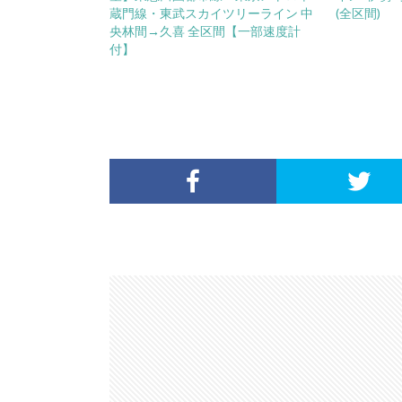
蔵門線・東武スカイツリーライン 中
(全区間)
央林間→久喜 全区間【一部速度計
付】