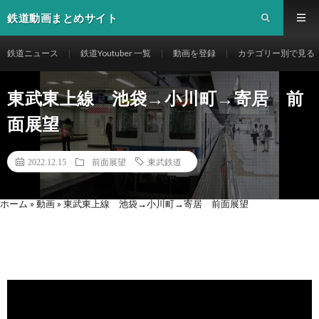
鉄道動画まとめサイト
鉄道ニュース
鉄道Youtuber 一覧
動画を登録
カテゴリー別で見る
東武東上線 池袋→小川町→寄居 前
面展望
2022.12.15
前面展望
東武鉄道
ホーム
»
動画
»
東武東上線 池袋→小川町→寄居 前面展望