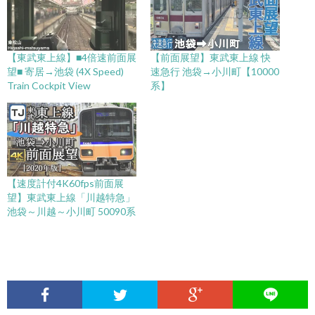
【東武東上線】■4倍速前面展
【前面展望】東武東上線 快
望■ 寄居→池袋 (4X Speed)
速急行 池袋→小川町【10000
Train Cockpit View
系】
【速度計付4K60fps前面展
望】東武東上線「川越特急」
池袋～川越～小川町 50090系