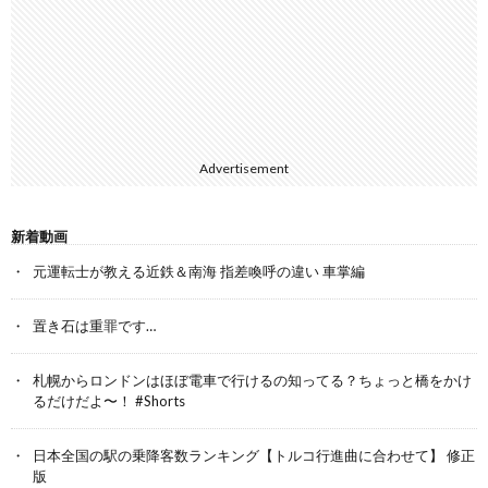
Advertisement
新着動画
元運転士が教える近鉄＆南海 指差喚呼の違い 車掌編
置き石は重罪です…
札幌からロンドンはほぼ電車で行けるの知ってる？ちょっと橋をかけ
るだけだよ〜！ #Shorts
日本全国の駅の乗降客数ランキング【トルコ行進曲に合わせて】 修正
版