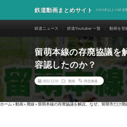
鉄道動画まとめサイト
3000本以上の鉄
鉄道ニュース
鉄道Youtuber 一覧
動画を登
留萌本線の存廃協議を
容認したのか？
2022.12.16
動画
JR北海道
ホーム
»
動画
»
廃線
»
留萌本線の存廃協議を解説。なぜ、留萌市だけ廃