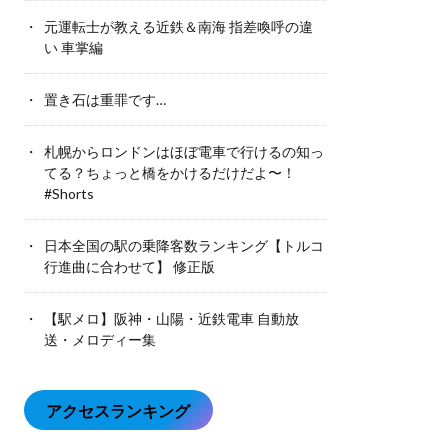
元運転士が教える近鉄＆南海 指差喚呼の違
い 車掌編
置き石は重罪です…
札幌からロンドンはほぼ電車で行けるの知っ
てる？ちょっと橋をかけるだけだよ〜！
#Shorts
日本全国の駅の乗降客数ランキング【トルコ
行進曲に合わせて】 修正版
【駅メロ】阪神・山陽・近鉄電車 自動放
送・メロディー集
アクセスランキング