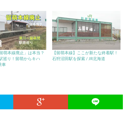
「留萌本線廃止」は本当？
【留萌本線】ここが新たな終着駅！
駅巡り！留萌からキハ
石狩沼田駅を探索 / JR北海道
乗車