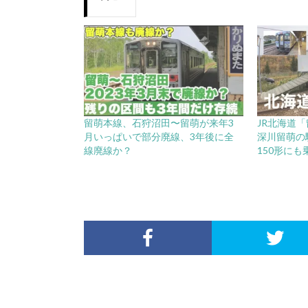
留萌本線、石狩沼田〜留萌が来年3
JR北海道
月いっぱいで部分廃線、3年後に全
深川留萌の
線廃線か？
150形にも