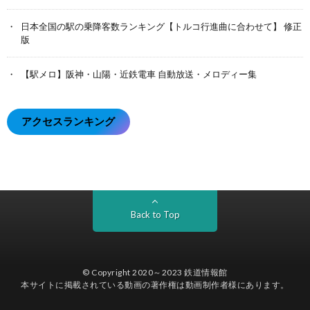
日本全国の駅の乗降客数ランキング【トルコ行進曲に合わせて】 修正
版
【駅メロ】阪神・山陽・近鉄電車 自動放送・メロディー集
アクセスランキング
Back to Top
© Copyright 2020～2023
鉄道情報館
本サイトに掲載されている動画の著作権は動画制作者様にあります。