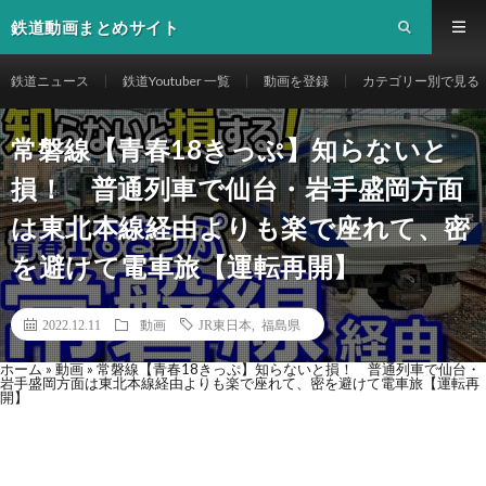
鉄道動画まとめサイト
鉄道ニュース
鉄道Youtuber 一覧
動画を登録
カテゴリー別で見る
常磐線【青春18きっぷ】知らないと
損！ 普通列車で仙台・岩手盛岡方面
は東北本線経由よりも楽で座れて、密
を避けて電車旅【運転再開】
2022.12.11
動画
JR東日本
,
福島県
ホーム
»
動画
»
常磐線【青春18きっぷ】知らないと損！ 普通列車で仙台・
岩手盛岡方面は東北本線経由よりも楽で座れて、密を避けて電車旅【運転再
開】