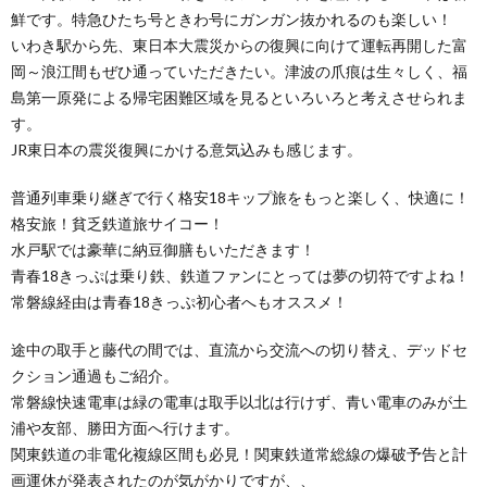
鮮です。特急ひたち号ときわ号にガンガン抜かれるのも楽しい！
いわき駅から先、東日本大震災からの復興に向けて運転再開した富
岡～浪江間もぜひ通っていただきたい。津波の爪痕は生々しく、福
島第一原発による帰宅困難区域を見るといろいろと考えさせられま
す。
JR東日本の震災復興にかける意気込みも感じます。
普通列車乗り継ぎで行く格安18キップ旅をもっと楽しく、快適に！
格安旅！貧乏鉄道旅サイコー！
水戸駅では豪華に納豆御膳もいただきます！
青春18きっぷは乗り鉄、鉄道ファンにとっては夢の切符ですよね！
常磐線経由は青春18きっぷ初心者へもオススメ！
途中の取手と藤代の間では、直流から交流への切り替え、デッドセ
クション通過もご紹介。
常磐線快速電車は緑の電車は取手以北は行けず、青い電車のみが土
浦や友部、勝田方面へ行けます。
関東鉄道の非電化複線区間も必見！関東鉄道常総線の爆破予告と計
画運休が発表されたのが気がかりですが、、