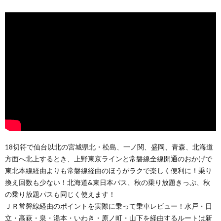
18切符で仙台以北の宮城県北・松島、一ノ関、盛岡、青森、北海道
方面へ北上するとき、上野東京ラインと常磐線全線開通のおかげで
東北本線経由よりも常磐線経由のほうがラクで楽しく便利に！乗り
換え回数も少ない！北海道&東日本パス、秋の乗り放題きっぷ、秋
の乗り放題パスも同じく使えます！
ＪＲ常磐線経由のポイントを実際に乗って乗車レビュー！水戸・日
立・高萩・泉・湯本・いわき・原ノ町・山下を経由するルートは新