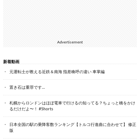
Advertisement
新着動画
元運転士が教える近鉄＆南海 指差喚呼の違い 車掌編
置き石は重罪です…
札幌からロンドンはほぼ電車で行けるの知ってる？ちょっと橋をかけ
るだけだよ〜！ #Shorts
日本全国の駅の乗降客数ランキング【トルコ行進曲に合わせて】 修正
版