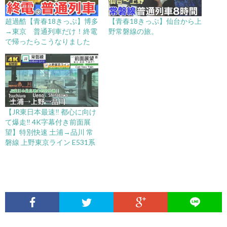
超過酷【青春18きっぷ】博多
【青春18きっぷ】仙台から上
→東京 普通列車だけ！終電
野常磐線の旅。
で帰ったらこうなりました
【JR東日本最速‼ 都心に向け
て爆走‼ 4K字幕付き前面展
望】特別快速 土浦→品川 常
磐線 上野東京ライン E531系