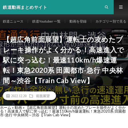
鉄道動画まとめサイト
鉄道ニュース
鉄道Youtuber 一覧
動画を登録
カテゴリー別で見る
【超広角前面展望】運転士の攻めたブ
レーキ操作がよく分かる！高速進入で
駅に突っ込む！最速110km/h爆速運
転！東急2020系 田園都市-急行 中央林
間～渋谷【Train Cab View】
2022.12.20
前面展望
ホーム
»
動画
»
【超広角前面展望】運転士の攻めたブレーキ操作がよく分か
る！高速進入で駅に突っ込む！最速110km/h爆速運転！東急2020系 田園都
市-急行 中央林間～渋谷【Train Cab View】