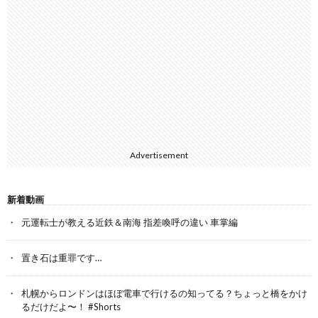
Advertisement
新着動画
元運転士が教える近鉄＆南海 指差喚呼の違い 車掌編
置き石は重罪です…
札幌からロンドンはほぼ電車で行けるの知ってる？ちょっと橋をかけ
るだけだよ〜！ #Shorts