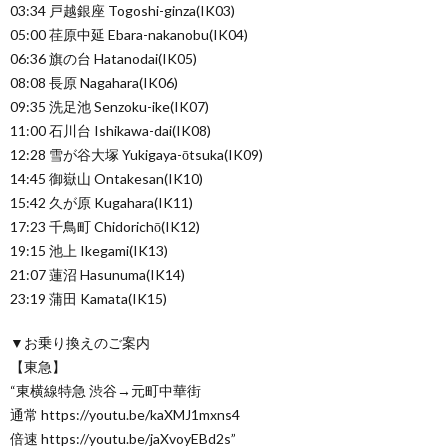
03:34 戸越銀座 Togoshi-ginza(IK03)
05:00 荏原中延 Ebara-nakanobu(IK04)
06:36 旗の台 Hatanodai(IK05)
08:08 長原 Nagahara(IK06)
09:35 洗足池 Senzoku-ike(IK07)
11:00 石川台 Ishikawa-dai(IK08)
12:28 雪が谷大塚 Yukigaya-ōtsuka(IK09)
14:45 御嶽山 Ontakesan(IK10)
15:42 久が原 Kugahara(IK11)
17:23 千鳥町 Chidorichō(IK12)
19:15 池上 Ikegami(IK13)
21:07 蓮沼 Hasunuma(IK14)
23:19 蒲田 Kamata(IK15)
▼お乗り換えのご案内
【東急】
“東横線特急 渋谷→元町中華街
通常 https://youtu.be/kaXMJ1mxns4
倍速 https://youtu.be/jaXvoyEBd2s”