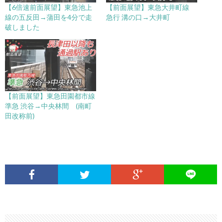
【6倍速前面展望】東急池上
【前面展望】東急大井町線
線の五反田→蒲田を4分で走
急行 溝の口→大井町
破しました
【前面展望】東急田園都市線
準急 渋谷→中央林間 (南町
田改称前)