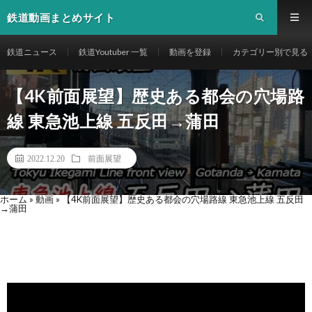
鉄道動画まとめサイト
鉄道ニュース
鉄道Youtuber 一覧
動画を登録
カテゴリー別で見る
【4K前面展望】歴史ある都会の穴場路
線 東急池上線 五反田→蒲田
2022.12.20
前面展望
ホーム
»
動画
»
【4K前面展望】歴史ある都会の穴場路線 東急池上線 五反田
→蒲田