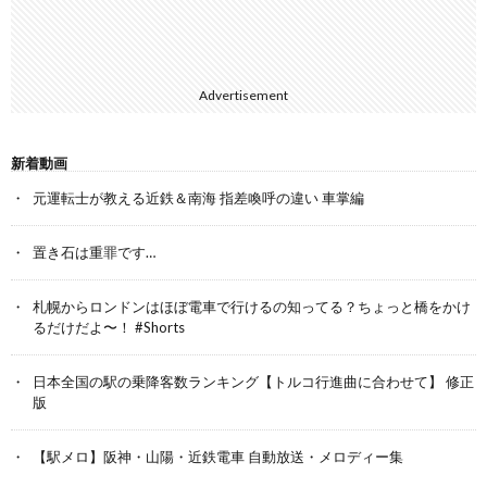
Advertisement
新着動画
元運転士が教える近鉄＆南海 指差喚呼の違い 車掌編
置き石は重罪です…
札幌からロンドンはほぼ電車で行けるの知ってる？ちょっと橋をかけ
るだけだよ〜！ #Shorts
日本全国の駅の乗降客数ランキング【トルコ行進曲に合わせて】 修正
版
【駅メロ】阪神・山陽・近鉄電車 自動放送・メロディー集