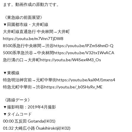
ます。動画作成の原動力です。
《東急線の前面展望》
▼田園都市線・大井町線
大井町線直通急行 中央林間→大井町
https://youtu.be/m7Vnn7TjDW8
8500系急行中央林間→渋谷https://youtu.be/lPZmS6hmD-Q
5000系準急渋谷→中央林間https://youtu.be/V32tx1WvACA
急行溝の口→大井町https://youtu.be/W4Sex4M3_Os
▼東横線
特急明治神宮前→元町中華街https://youtu.be/kaXMJ1mxns4
特急元町中華街→渋谷https://youtu.be/_b05HyRv_ME
《路線データ》
▼撮影時期：2019年4月撮影
▼タイムコード
00:00 五反田 Gotanda(IK01)
01:32 大崎広小路 Ōsakihirokōji(IK02)