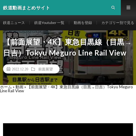
鉄道動画まとめサイト
鉄道ニュース
鉄道Youtuber 一覧
動画を登録
カテゴリー別で見る
【前面展望・4K】東急目黒線（目黒→
日吉）Tokyu Meguro Line Rail View
2022.12.20
前面展望
ホーム
»
動画
»
【前面展望・4K】東急目黒線（目黒→日吉）Tokyu Meguro
Line Rail View