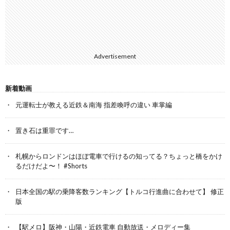
Advertisement
新着動画
元運転士が教える近鉄＆南海 指差喚呼の違い 車掌編
置き石は重罪です…
札幌からロンドンはほぼ電車で行けるの知ってる？ちょっと橋をかけ
るだけだよ〜！ #Shorts
日本全国の駅の乗降客数ランキング【トルコ行進曲に合わせて】 修正
版
【駅メロ】阪神・山陽・近鉄電車 自動放送・メロディー集