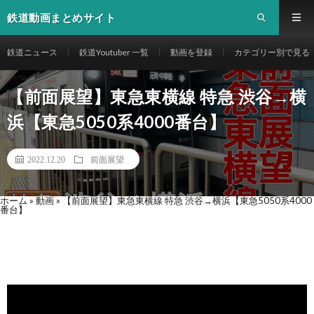
鉄道動画まとめサイト
鉄道ニュース
鉄道Youtuber 一覧
動画を登録
カテゴリー別で見る
【前面展望】東急東横線 特急 渋谷→横
浜【東急5050系4000番台】
2022.12.20
前面展望
ホーム
»
動画
»
【前面展望】東急東横線 特急 渋谷→横浜【東急5050系4000
番台】