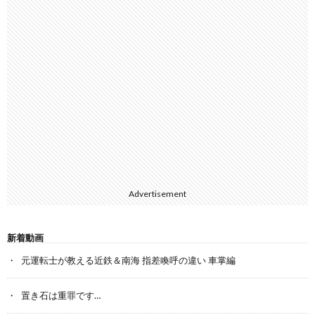
Advertisement
新着動画
元運転士が教える近鉄＆南海 指差喚呼の違い 車掌編
置き石は重罪です…