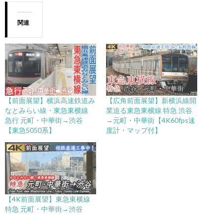
関連
【前面展望】横浜高速鉄道み
【広角前面展望】新横浜線開
なとみらい線・東急東横線
業迫る東急東横線 特急 渋谷
急行 元町・中華街→渋谷
→元町・中華街【4K60fps速
【東急5050系】
度計・マップ付】
【4K前面展望】東急東横線
特急 元町・中華街→渋谷