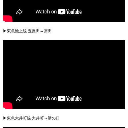
▶東急池上線 五反田→蒲田
▶東急大井町線 大井町→溝の口