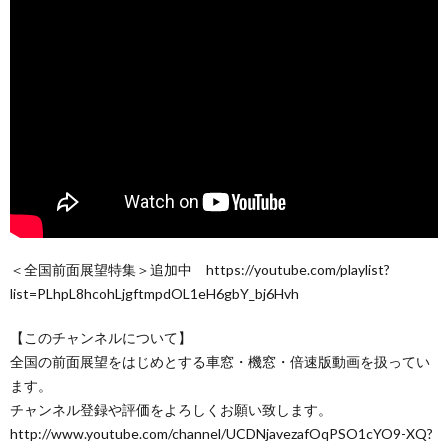
＜全国前面展望特集＞追加中 https://youtube.com/playlist?
list=PLhpL8hcohLjgftmpdOL1eH6gbY_bj6Hvh
【このチャンネルについて】
全国の前面展望をはじめとする車窓・機窓・倍速版動画を扱ってい
ます。
チャンネル登録や評価をよろしくお願い致します。
http://www.youtube.com/channel/UCDNjavezafOqPSO1cYO9-XQ?