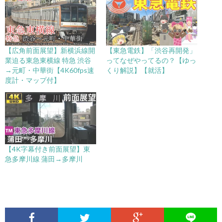
【広角前面展望】新横浜線開
【東急電鉄】「渋谷再開発」
業迫る東急東横線 特急 渋谷
ってなぜやってるの？【ゆっ
→元町・中華街【4K60fps速
くり解説】【就活】
度計・マップ付】
【4K字幕付き前面展望】東
急多摩川線 蒲田→多摩川