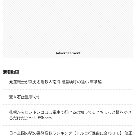
Advertisement
新着動画
元運転士が教える近鉄＆南海 指差喚呼の違い 車掌編
置き石は重罪です…
札幌からロンドンはほぼ電車で行けるの知ってる？ちょっと橋をかけ
るだけだよ〜！ #Shorts
日本全国の駅の乗降客数ランキング【トルコ行進曲に合わせて】 修正