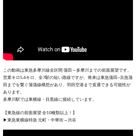
この動画は東急多摩川線全区間 蒲田～多摩川までの前面展望です。
営業キロ5.6キロ、全7駅の短い路線ですが、将来は東急蒲田~京急蒲
田までを繋ぐ蒲蒲線構想があり、羽田空港まで直通できる可能性が
あります。
多摩川駅では東横線・目黒線に接続しています。
【東急線の前面展望 全10種類以上！】
▶東急東横線特急 元町・中華街→渋谷