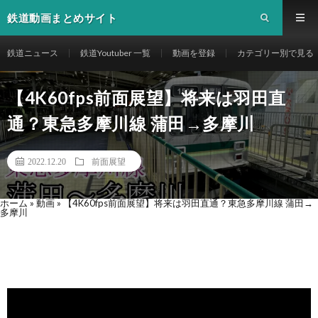
鉄道動画まとめサイト
鉄道ニュース
鉄道Youtuber 一覧
動画を登録
カテゴリー別で見る
【4K60fps前面展望】将来は羽田直
通？東急多摩川線 蒲田→多摩川
2022.12.20
前面展望
ホーム
»
動画
»
【4K60fps前面展望】将来は羽田直通？東急多摩川線 蒲田→
多摩川