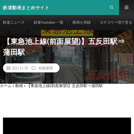
鉄道動画まとめサイト
鉄道ニュース
鉄道Youtuber 一覧
動画を登録
カテゴリー別で見る
【東急池上線(前面展望)】五反田駅⇒
蒲田駅
2022.12.20
前面展望
ホーム
»
動画
»
【東急池上線(前面展望)】五反田駅⇒蒲田駅