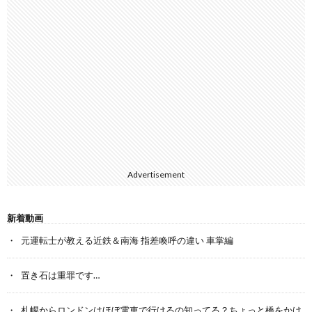
Advertisement
新着動画
元運転士が教える近鉄＆南海 指差喚呼の違い 車掌編
置き石は重罪です…
札幌からロンドンはほぼ電車で行けるの知ってる？ちょっと橋をかけ