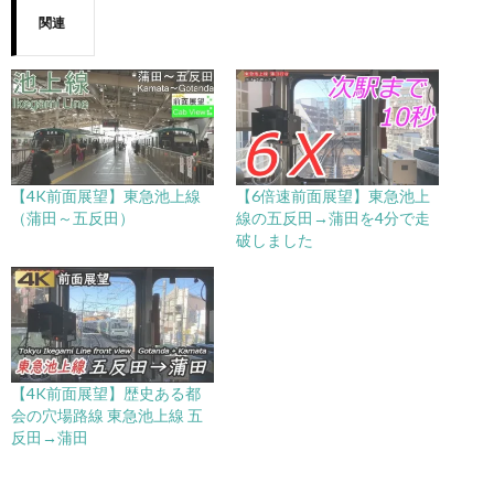
関連
【4K前面展望】東急池上線
【6倍速前面展望】東急池上
（蒲田～五反田）
線の五反田→蒲田を4分で走
破しました
【4K前面展望】歴史ある都
会の穴場路線 東急池上線 五
反田→蒲田