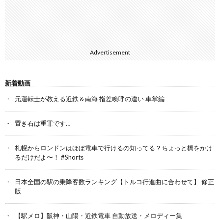
Advertisement
新着動画
元運転士が教える近鉄＆南海 指差喚呼の違い 車掌編
置き石は重罪です…
札幌からロンドンはほぼ電車で行けるの知ってる？ちょっと橋をかけ
るだけだよ〜！ #Shorts
日本全国の駅の乗降客数ランキング【トルコ行進曲に合わせて】 修正
版
【駅メロ】阪神・山陽・近鉄電車 自動放送・メロディー集