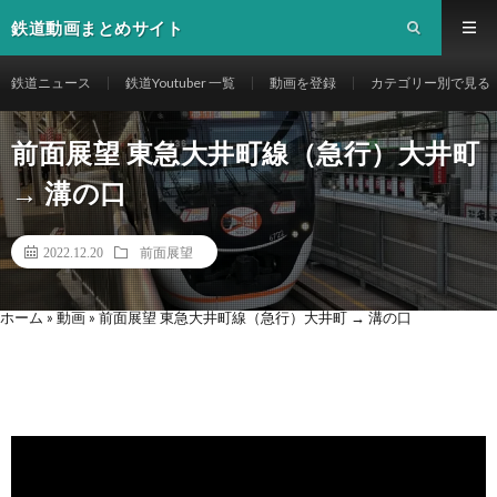
鉄道動画まとめサイト
鉄道ニュース
鉄道Youtuber 一覧
動画を登録
カテゴリー別で見る
前面展望 東急大井町線（急行）大井町
→ 溝の口
2022.12.20
前面展望
ホーム
»
動画
»
前面展望 東急大井町線（急行）大井町 → 溝の口