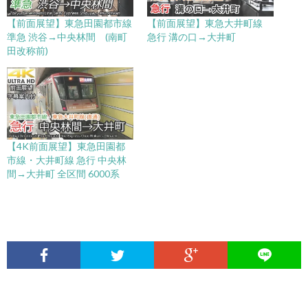
【前面展望】東急田園都市線
【前面展望】東急大井町線
準急 渋谷→中央林間 (南町
急行 溝の口→大井町
田改称前)
【4K前面展望】東急田園都
市線・大井町線 急行 中央林
間→大井町 全区間 6000系