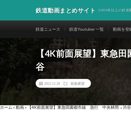
鉄道動画まとめサイト
3000本以上の鉄
鉄道ニュース
鉄道Youtuber 一覧
動画を登
【4K前面展望】東急田
谷
2022.12.20
前面展望
ホーム
»
動画
»
【4K前面展望】東急田園都市線 急行 中央林間→渋谷