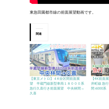
東急田園都市線の前面展望動画です。
関連
【東京メトロ】４K全区間前面展
【4K前面
望 半蔵門線新型車両１８０００系
井町線 急行
急行久喜行き前面展望 中央林間→
間 6000系
久喜