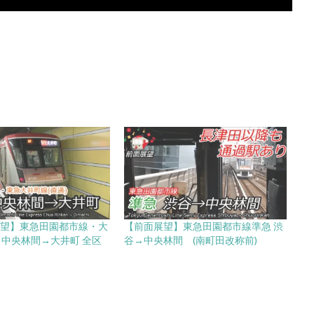
展望】東急田園都市線・大
【前面展望】東急田園都市線準急 渋
 中央林間→大井町 全区
谷→中央林間 (南町田改称前)