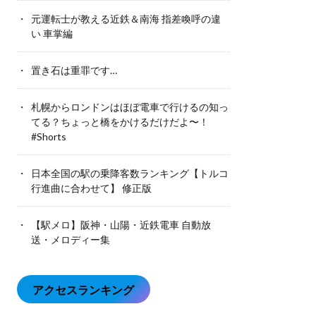
元運転士が教える近鉄＆南海 指差喚呼の違
い 車掌編
置き石は重罪です…
札幌からロンドンはほぼ電車で行けるの知っ
てる？ちょっと橋をかけるだけだよ〜！
#Shorts
日本全国の駅の乗降客数ランキング【トルコ
行進曲に合わせて】 修正版
【駅メロ】阪神・山陽・近鉄電車 自動放
送・メロディー集
アクセスランキング