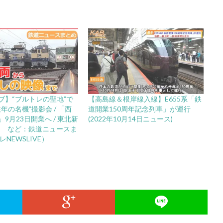
ブ】“ブルトレの聖地”で
【高島線＆根岸線入線】E655系「鉄
年の名機”撮影会 / 「西
道開業150周年記念列車」が運行
9月23日開業へ / 東北新
(2022年10月14日ニュース)
年 など：鉄道ニュースま
レNEWSLIVE）