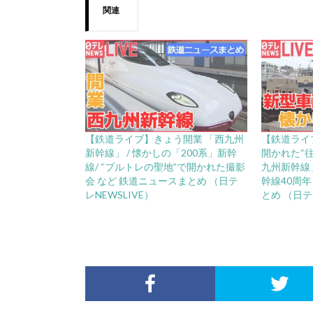
関連
【鉄道ライブ】きょう開業 「西九州
【鉄道ライ
新幹線」 / 懐かしの「200系」新幹
開かれた“往
線/ “ブルトレの聖地”で開かれた撮影
九州新幹線」
会 など 鉄道ニュースまとめ （日テ
幹線40周
レNEWSLIVE）
とめ （日テ