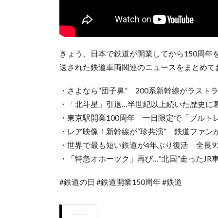
きょう、日本で鉄道が開業してから150周年
送された鉄道車両関連のニュースをまとめて
・さよなら“団子鼻” 200系新幹線がラストラ
・「北斗星」引退…半世紀以上続いた歴史に幕（
・東京駅開業100周年 一日限定で「ブルトレ」
・レア映像！新幹線が“珍共演” 鉄道ファンが
・世界で最も短い鉄道が4年ぶり復活 全長91
・「特急オホーツク」再び…“北国”走ったJR車
#鉄道の日 #鉄道開業150周年 #鉄道