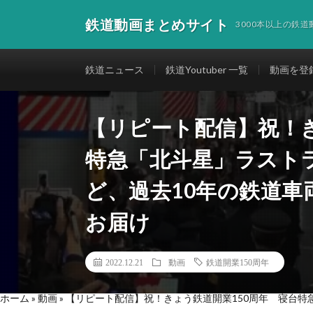
鉄道動画まとめサイト
3000本以上の鉄
鉄道ニュース
鉄道Youtuber 一覧
動画を登
【リピート配信】祝！き
特急「北斗星」ラスト
ど、過去10年の鉄道
お届け
2022.12.21
動画
鉄道開業150周年
ホーム
»
動画
»
【リピート配信】祝！きょう鉄道開業150周年 寝台特