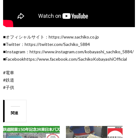
■オフィシャルサイト：https://www.sachiko.co.jp
■Twitter：https://twitter.com/Sachiko_5884
■Instagram：https://www.instagram.com/kobayashi_sachiko_5884/
■Facebookhttps://www.facebook.com/SachikoKobayashiOfficial
#電車
#鉄道
#子供
関連