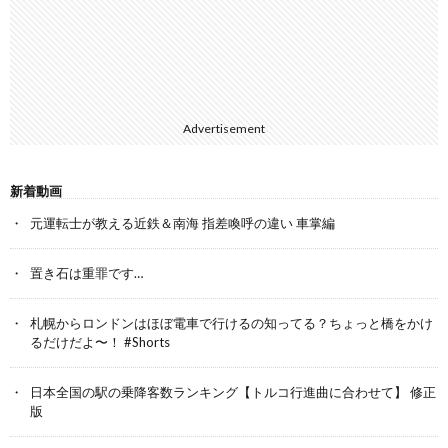
Advertisement
新着動画
元運転士が教える近鉄＆南海 指差喚呼の違い 車掌編
置き石は重罪です…
札幌からロンドンはほぼ電車で行けるの知ってる？ちょっと橋をかけ
るだけだよ〜！ #Shorts
日本全国の駅の乗降客数ランキング【トルコ行進曲に合わせて】 修正
版