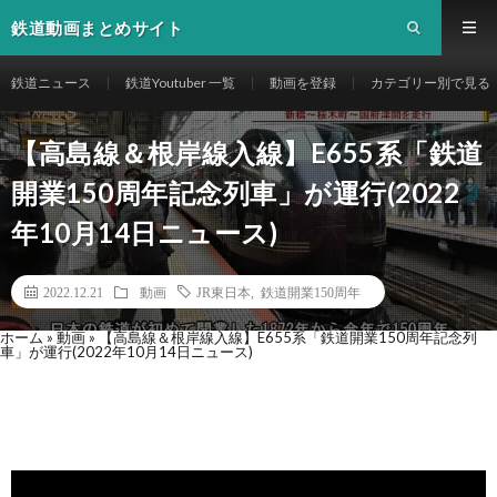
鉄道動画まとめサイト
鉄道ニュース
鉄道Youtuber 一覧
動画を登録
カテゴリー別で見る
【高島線＆根岸線入線】E655系「鉄道
開業150周年記念列車」が運行(2022
年10月14日ニュース)
2022.12.21
動画
JR東日本
,
鉄道開業150周年
ホーム
»
動画
»
【高島線＆根岸線入線】E655系「鉄道開業150周年記念列
車」が運行(2022年10月14日ニュース)