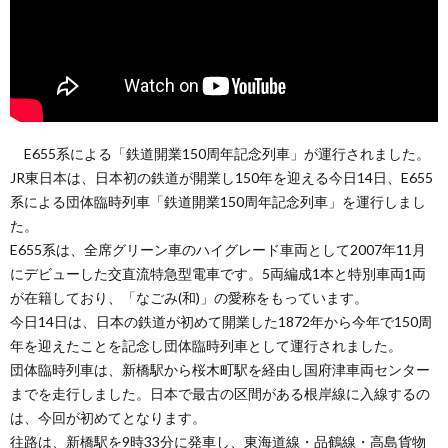
E655系による「鉄道開業150周年記念列車」が運行されました。
JR東日本は、日本初の鉄道が開業し150年を迎える今日14日、E655
系による団体臨時列車「鉄道開業150周年記念列車」を運行しまし
た。
E655系は、全席グリーン車のハイグレード車両として2007年11月
にデビューした交直流特急型電車です。5両編成1本と特別車両1両
が在籍しており、「なごみ(和)」の愛称をもっています。
今日14日は、日本の鉄道が初めて開業した1872年から今年で150周
年を迎えたことを記念し団体臨時列車として運行されました。
団体臨時列車は、新橋駅から桜木町駅を経由し国府津車両センター
までを走行しました。日本で最古の区間がある根岸線に入線するの
は、今回が初めてとなります。
往路は、新橋駅を9時33分に発車し、東海道線・品鶴線・高島貨物