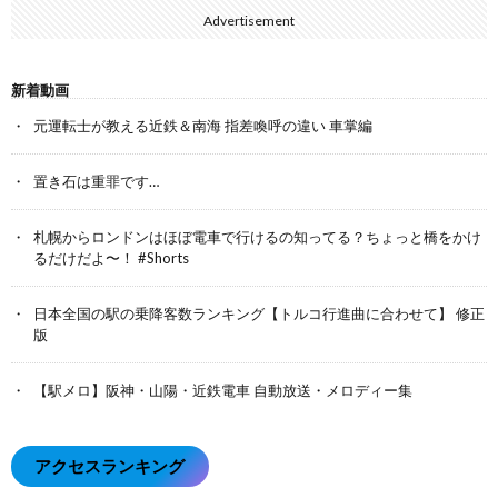
Advertisement
新着動画
元運転士が教える近鉄＆南海 指差喚呼の違い 車掌編
置き石は重罪です…
札幌からロンドンはほぼ電車で行けるの知ってる？ちょっと橋をかけ
るだけだよ〜！ #Shorts
日本全国の駅の乗降客数ランキング【トルコ行進曲に合わせて】 修正
版
【駅メロ】阪神・山陽・近鉄電車 自動放送・メロディー集
アクセスランキング