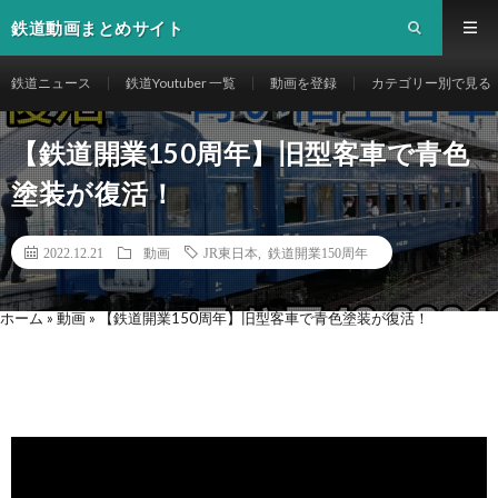
鉄道動画まとめサイト
鉄道ニュース
鉄道Youtuber 一覧
動画を登録
カテゴリー別で見る
【鉄道開業150周年】旧型客車で青色
塗装が復活！
2022.12.21
動画
JR東日本
,
鉄道開業150周年
ホーム
»
動画
»
【鉄道開業150周年】旧型客車で青色塗装が復活！