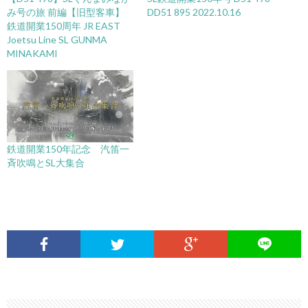
み号の旅 前編【旧型客車】
DD51 895 2022.10.16
鉄道開業150周年 JR EAST
Joetsu Line SL GUNMA
MINAKAMI
鉄道開業150年記念 汽笛一
斉吹鳴とSL大集合