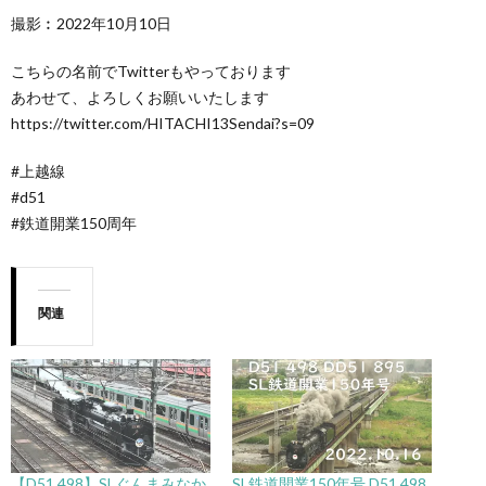
撮影︰2022年10月10日
こちらの名前でTwitterもやっております
あわせて、よろしくお願いいたします
https://twitter.com/HITACHI13Sendai?s=09
#上越線
#d51
#鉄道開業150周年
関連
【D51 498】SLぐんまみなか
SL鉄道開業150年号 D51 498