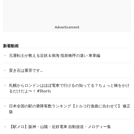
Advertisement
新着動画
元運転士が教える近鉄＆南海 指差喚呼の違い 車掌編
置き石は重罪です…
札幌からロンドンはほぼ電車で行けるの知ってる？ちょっと橋をかけ
るだけだよ〜！ #Shorts
日本全国の駅の乗降客数ランキング【トルコ行進曲に合わせて】 修正
版
【駅メロ】阪神・山陽・近鉄電車 自動放送・メロディー集